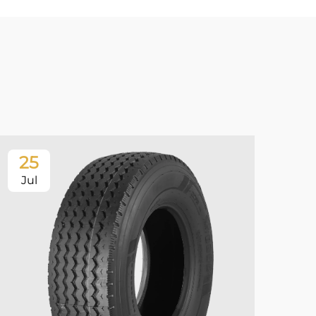
25
2
Jul
Ju