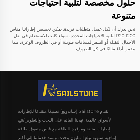
حلول مخصصة لتلبية احتياجات
متنوعة
نحن ندرك أن لكل عميل متطلبات فريدة. يمكن تخصيص إطاراتنا مقاس
1200 R20 لتلبية الاحتياجات المحددة، سواء كانت للاستخدام في نقل
الأحمال الثقيلة أو السفر لمسافات طويلة أو في الظروف الوعرة، مما
يضمن أداءً مثاليًا في كل الظروف.
تقدم Sailstone (شاندونغ) تصنيعًا متقدمًا للإطارات
لأسواق عالمية. نهجنا القائم على البحث والتطوير يُنتج
إطارات متينة وموفرة للطاقة مع قبض متفوق. طاقة
إنتاجية سنوية تبلغ 1 مليون وحدة، وتمتد خدماتنا إلى أكثر