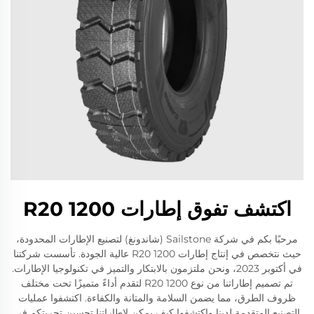
اكتشف تفوق إطارات 1200 R20
مرحبًا بكم في شركة Sailstone (شاندونغ) لتصنيع الإطارات المحدودة،
حيث نتخصص في إنتاج إطارات 1200 R20 عالية الجودة. تأسست شركتنا
في أكتوبر 2023، ونحن ملتزمون بالابتكار والتميز في تكنولوجيا الإطارات.
تم تصميم إطاراتنا من نوع 1200 R20 لتقدم أداءً متميزًا تحت مختلف
ظروف الطرق، مما يضمن السلامة والمتانة والكفاءة. اكتشفوا عمليات
التصنيع المتقدمة لدينا واكتشفوا كيف يمكن لإطاراتنا تحسين تجربتكم في