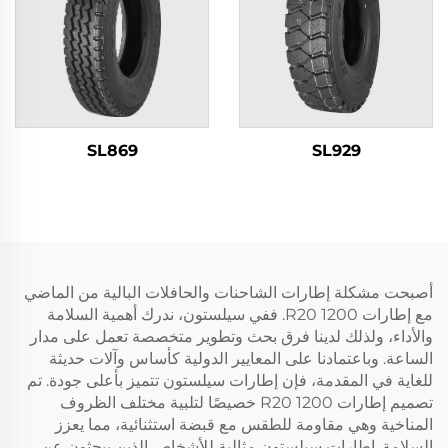
SL869
SL929
أصبحت مشكلة إطارات الشاحنات والحافلات البالية من الماضي
مع إطارات 1200 R20. ففي سيلستون، ندرك أهمية السلامة
والأداء، ولذلك لدينا فرق بحث وتطوير متخصصة تعمل على مدار
الساعة. وباعتمادنا على المعايير الدولية كأساس وآلات حديثة
للغاية في المقدمة، فإن إطارات سيلستون تتميز بأعلى جودة. تم
تصميم إطارات 1200 R20 خصيصًا لتلبية مختلف الظروف
المناخية وهي مقاومة للطقس مع قبضة استثنائية، مما يعزز
السلامة. إطارات سيلستون مثالية للأشخاص الذين يبحثون عن