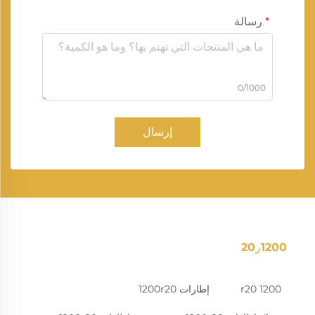
رسالة
0/1000
إرسال
1200ر20
1200 r20
إطارات 1200r20