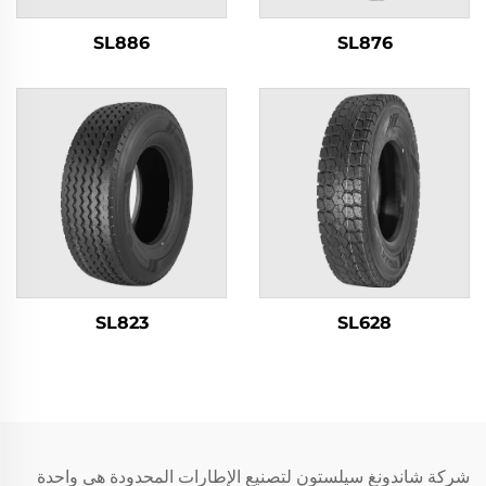
SL886
SL876
SL823
SL628
شركة شاندونغ سيلستون لتصنيع الإطارات المحدودة هي واحدة