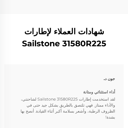
شهادات العملاء لإطارات
Sailstone 31580R225
جون د.
أداء استثنائي ومتانة
لقد استخدمت إطارات Sailstone 31580R225 لشاحنتي،
والأداء ممتاز. فهي تلتصق بالطريق بشكل جيد حتى في
الظروف الرطبة، وأشعر بسلامة أكبر أثناء القيادة. أنصح بها
بشدة!