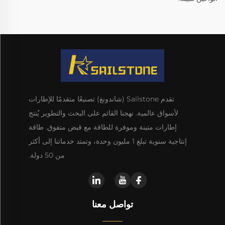
تقدم Sailstone (شاندونغ) تصنيعًا متقدمًا للإطارات
لأسواق عالمية. نهجنا القائم على البحث والتطوير يُنتج
إطارات متينة وموفرة للطاقة مع قبض متفوق. طاقة
إنتاجية سنوية تبلغ 1 مليون وحدة، وتمتد خدماتنا إلى أكثر
من 50 دولة.
تواصل معنا