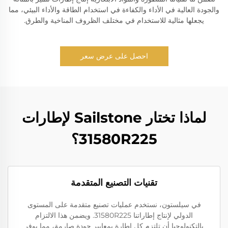
والجودة العالية في الأداء والكفاءة في استخدام الطاقة والأداء البيئي، مما
يجعلها مثالية للاستخدام في مختلف الظروف المناخية والطرق.
احصل على عرض سعر
لماذا تختار Sailstone لإطارات
31580R225؟
تقنيات التصنيع المتقدمة
في سيلستون، نستخدم عمليات تصنيع متقدمة على المستوى
الدولي لإنتاج إطاراتنا 31580R225. ويضمن هذا الالتزام
بالتكنولوجيا أن تلتزم كل إطارة بمعايير جودة صارمة، مما يوفر