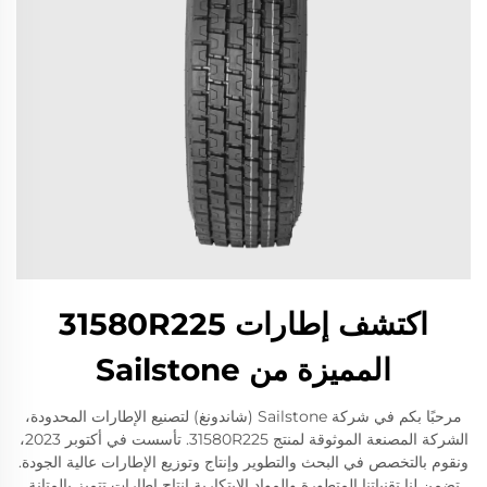
اكتشف إطارات 31580R225
المميزة من Sailstone
مرحبًا بكم في شركة Sailstone (شاندونغ) لتصنيع الإطارات المحدودة،
الشركة المصنعة الموثوقة لمنتج 31580R225. تأسست في أكتوبر 2023،
ونقوم بالتخصص في البحث والتطوير وإنتاج وتوزيع الإطارات عالية الجودة.
تضمن لنا تقنياتنا المتطورة والمواد الابتكارية إنتاج إطارات تتميز بالمتانة