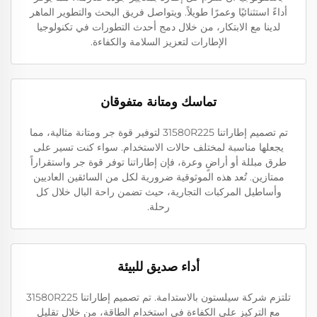
أداءً استثنائيًا وعمرًا طويلاً. ويتواصل فريق البحث والتطوير الماهر
لدينا مع الابتكار، من خلال دمج أحدث التطورات في تكنولوجيا
الإطارات لتعزيز السلامة والكفاءة.
تماسك ومتانة متفوقان
تم تصميم إطاراتنا 31580R225 لتوفير قوة جر ومتانة مثالية، مما
يجعلها مناسبة لمختلف حالات الاستخدام. سواء كنت تسير على
طرق مبللة أو أراضٍ وعرة، فإن إطاراتنا توفر قوة جر واستقراراً
ممتازين. تُعد هذه الموثوقية ضرورية لكل من السائقين العاديين
وأساطيل المركبات التجارية، حيث تضمن راحة البال خلال كل
رحلة.
أداء صديق للبيئة
تلتزم شركة سيلستون بالاستدامة. تم تصميم إطاراتنا 31580R225
مع التركيز على الكفاءة في استخدام الطاقة، من خلال تقليل