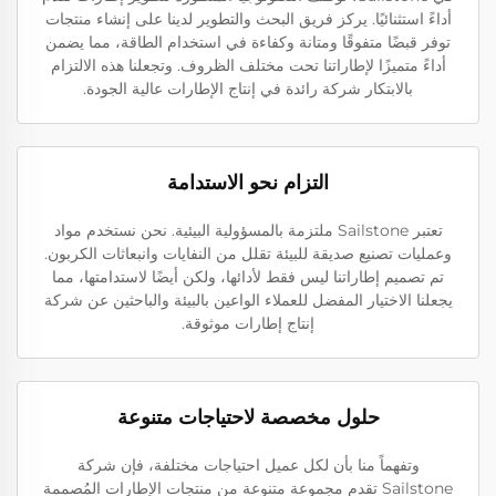
أداءً استثنائيًا. يركز فريق البحث والتطوير لدينا على إنشاء منتجات
توفر قبضًا متفوقًا ومتانة وكفاءة في استخدام الطاقة، مما يضمن
أداءً متميزًا لإطاراتنا تحت مختلف الظروف. وتجعلنا هذه الالتزام
بالابتكار شركة رائدة في إنتاج الإطارات عالية الجودة.
التزام نحو الاستدامة
تعتبر Sailstone ملتزمة بالمسؤولية البيئية. نحن نستخدم مواد
وعمليات تصنيع صديقة للبيئة تقلل من النفايات وانبعاثات الكربون.
تم تصميم إطاراتنا ليس فقط لأدائها، ولكن أيضًا لاستدامتها، مما
يجعلنا الاختيار المفضل للعملاء الواعين بالبيئة والباحثين عن شركة
إنتاج إطارات موثوقة.
حلول مخصصة لاحتياجات متنوعة
وتفهماً منا بأن لكل عميل احتياجات مختلفة، فإن شركة
Sailstone تقدم مجموعة متنوعة من منتجات الإطارات المُصممة