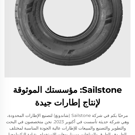
Sailstone: مؤسستك الموثوقة
لإنتاج إطارات جيدة
مرحبًا بكم في شركة Sailstone (شاندونغ) لتصنيع الإطارات المحدودة،
وهي شركة حديثة تأسست في أكتوبر 2023. نحن متخصصون في البحث
والتطوير والتصنيع والمبيعات للإطارات عالية الجودة المناسبة لمختلف
الظروف الطرق والمناخات وسيناريوهات الاستخدام. بقيادة التكنولوجيا