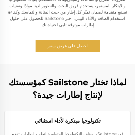
والابتكار المستمر، يستخدم فريق البحث والتطوير لدينا موادًا وتقنيات
تصنيع متقدمة لضمان تميّز كل إطار من حيث المتانة والتماسك وكفاءة
استخدام الطاقة والأداء البيئي. اختر Sailstone للحصول على حلول
إطارات موثوقة تلبي احتياجاتك.
احصل على عرض سعر
لماذا تختار Sailstone كمؤسستك
لإنتاج إطارات جيدة؟
تكنولوجيا مبتكرة لأداء استثنائي
في Sailstone، نوظف التكنولوجيا المتطورة لتطوير إطارات تقدم