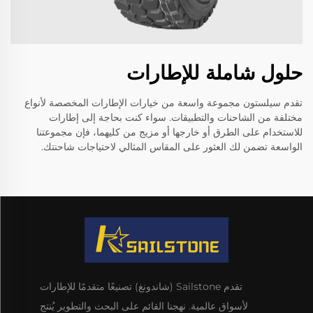
حلول شاملة للإطارات
تقدم سيلستون مجموعة واسعة من خيارات الإطارات المخصصة لأنواع
مختلفة من الشاحنات والتطبيقات. سواء كنت بحاجة إلى إطارات
للاستخدام على الطرق أو خارجها أو مزيج من كليهما، فإن مجموعتنا
الواسعة تضمن لك العثور على المقاس المثالي لاحتياجات شاحنتك.
تقدم Sailstone (شاندونغ) تصنيعًا متقدمًا للإطارات
لأسواق عالمية. نهجنا القائم على البحث والتطوير يُنتج