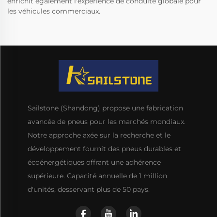
enrichit également l'expérience de conduite globale pour
les véhicules commerciaux.
Sailstone (Shandong) propose une fabrication
avancée de pneus pour les marchés mondiaux.
Notre approche axée sur la recherche et le
développement fournit des pneus durables et
écoénergétiques offrant une adhérence
supérieure. Capacité annuelle de 1 million
d'unités, desservant plus de 50 pays.