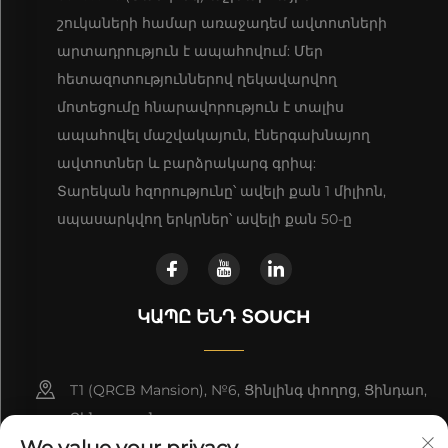
շուկաների համար առաջադեմ ավտոտների
արտադրություն է ապահովում: Մեր
հետազոտություններով ղեկավարվող
մոտեցումը հնարավորություն է տալիս
ապահովել մաշվակայուն, էներգախնայող
ավտոտներ և բարձրակարգ գրիպ:
Տարեկան հզորությունը՝ ավելի քան 1 միլիոն,
սպասարկվող երկրներ՝ ավելի քան 50-ը
ԿԱՊԸ ԵՆԴ ՏOUCH
T1 (QRCB Mansion), №6, Ցինլինգ փողոց, Ցինդաո,
Չինաստան