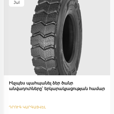
Jul
Ինչպես պահպանել ձեր ծանր
անվադուհները՝ երկարակյացության համար
ԴՐՈՒԳ ԿԱՐԳԱՑՎԵԼ