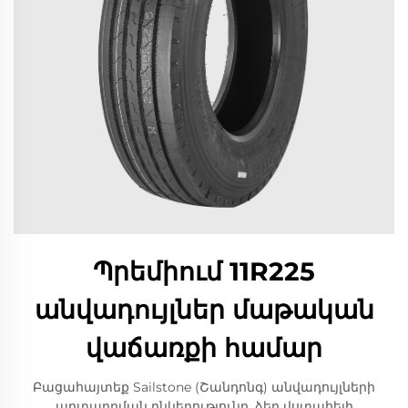
Պրեմիում 11R225
անվադույլներ մաթական
վաճառքի համար
Բացահայտեք Sailstone (Շանդոնգ) անվադույլների
արտադրման ընկերությունը, ձեր վստահելի