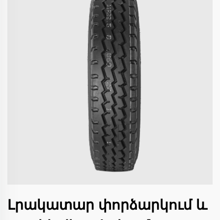
Լրակատար փորձարկում և