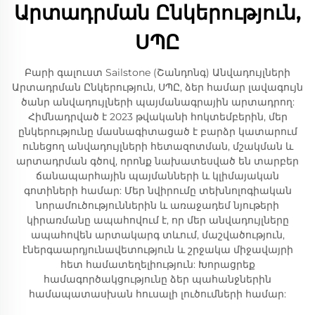
Արտադրման Ընկերություն,
ՍՊԸ
Բարի գալուստ Sailstone (Շանդոնգ) Անվադույլների
Արտադրման Ընկերություն, ՍՊԸ, ձեր համար լավագույն
ծանր անվադույլների պայմանագրային արտադրող:
Հիմնադրված է 2023 թվականի հոկտեմբերին, մեր
ընկերությունը մասնագիտացած է բարձր կատարում
ունեցող անվադույլների հետազոտման, մշակման և
արտադրման գծով, որոնք նախատեսված են տարբեր
ճանապարհային պայմանների և կլիմայական
գոտիների համար: Մեր նվիրումը տեխնոլոգիական
նորամուծություններին և առաջադեմ նյութերի
կիրառմանը ապահովում է, որ մեր անվադույլները
ապահովեն արտակարգ տևում, մաշվածություն,
էներգաարդյունավետություն և շրջակա միջավայրի
հետ համատեղելիություն: Խորացրեք
համագործակցությունը ձեր պահանջներին
համապատասխան հուսալի լուծումների համար: