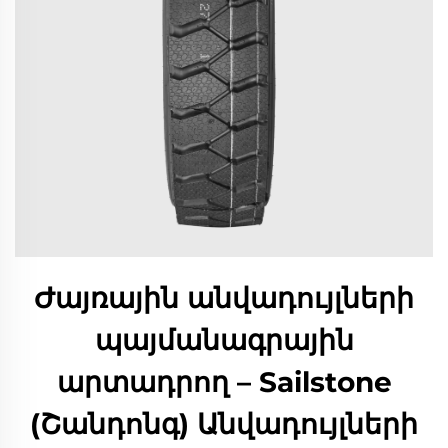
Ժայռային անվադույլների
պայմանագրային
արտադրող – Sailstone
(Շանդոնգ) Անվադույլների