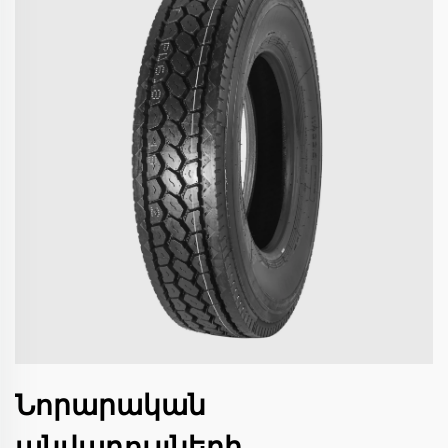
Նորարական
անվադույլների