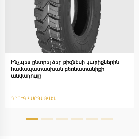
Ինչպես ընտրել ձեր բիզնեսի կարիքներին
համապատասխան բեռնատանիքի
անվադույլը
ԴՐՈՒԳ ԿԱՐԳԱՑՎԵԼ