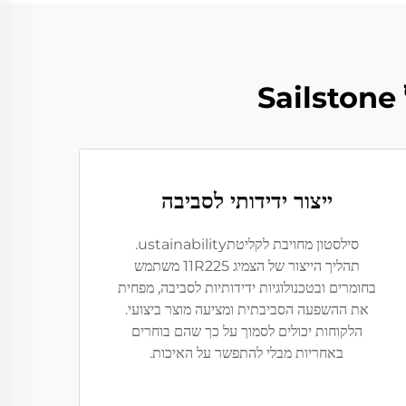
ייצור ידידותי לסביבה
סילסטון מחויבת לקליטתustainability.
תהליך הייצור של הצמיג 11R225 משתמש
בחומרים ובטכנולוגיות ידידותיות לסביבה, מפחית
את ההשפעה הסביבתית ומציעה מוצר ביצועי.
הלקוחות יכולים לסמוך על כך שהם בוחרים
באחריות מבלי להתפשר על האיכות.