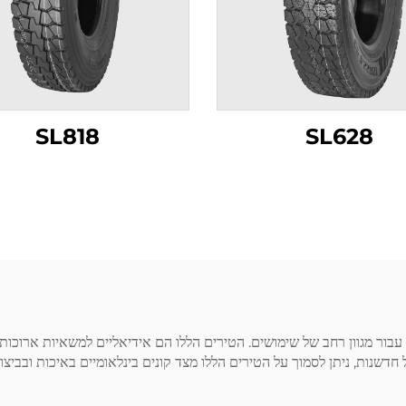
SL818
SL628
ביצועים עבור מגוון רחב של שימושים. הטירים הללו הם אידיאליים למשאיות ארוכות
ות תפעולית וזמינות. בהתחשב בפוקוס של Sailstone על חדשנות, ניתן לסמוך על הטירים הללו מצד קונים בי