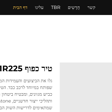
קשר
חֲדָשִים
TBR
עלינו
דף הבית
טיר כפוף 11R225 לנהיגה בכל תנאי כביש
שפותח במיוחד לרכב כבד. הטיר
כביש מגוונים, ומבטיח ביטחון
שמתאימים לדרישות השוק הבינ