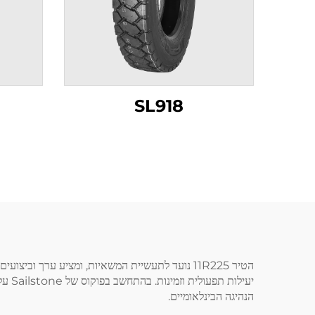
SL918
הטיר 11R225 נועד לתעשיית המשאיות, ומציע ערך ו
יעיל
הנהיגה הבינלאומיים.