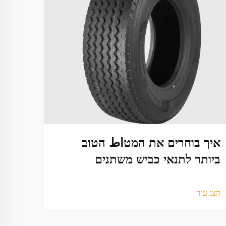
איך בוחרים את המטاط הטוב
למה 
ביותר לתנאי כביש משתנים
שלך
הצג עוד
הצג עו