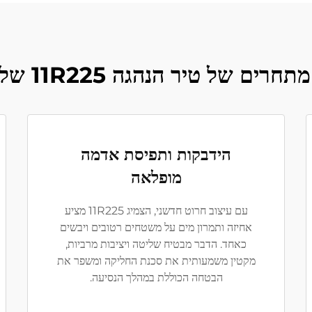
 של טיר הנהגה 11R225 של Sailstone
הידבקות ותפיסת אדמה
מופלאה
עם עיצוב חרוט חדשני, הצמיג 11R225 מציע
אחיזה ותמרון מים על משטחים רטובים ויבשים
כאחד. הדבר מבטיח שליטה ויציבות מרביות,
מקטין משמעותית את סכנת החליקה ומשפר את
הבטחה הכוללת במהלך הנסיעה.