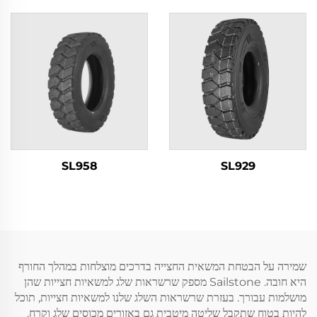
SL958
SL929
שמירה על הבטחת המשאית החצייה בדרכים מוצלחות במהלך החורף
היא חובה. Sailstone מספק שרשראות שלג למשאיות חצייות שהן
מושלמות עבורך. בעזרת שרשראות השלג שלנו למשאיות חצייות, תוכל
להיות בטוח שתקבל שליטה מיטבית גם באזורים מכוסים שלג וקרח.