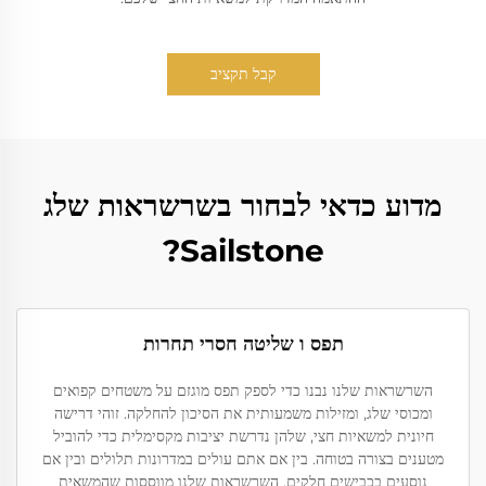
קבל תקציב
מדוע כדאי לבחור בשרשראות שלג
Sailstone?
תפס ו שליטה חסרי תחרות
השרשראות שלנו נבנו כדי לספק תפס מוגזם על משטחים קפואים
ומכוסי שלג, ומזילות משמעותית את הסיכון להחלקה. זוהי דרישה
חיונית למשאיות חצי, שלהן נדרשת יציבות מקסימלית כדי להוביל
מטענים בצורה בטוחה. בין אם אתם עולים במדרונות תלולים ובין אם
נוסעים בכבישים חלקים, השרשראות שלנו מווססות שהמשאית