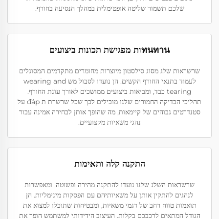
שלכם תשמור שליטה אופטימלית במהלך הנסיעה בחורף.
ทนทานות מפגישת תכונות ביצועים
שרשראות שלג מסוג סילסטון מיוצרות מחומרים מתקדמים המסוגלים
לעמוד בתנאי החורף הקשים. הן נועדו לסבול מש wearing and
tearing כבד, ומביאות ביצועים ממושכים לאורך עונת החורף.
תהליכי הבדיקה החמורים שלנו מובילים לכך שכל שרשרת ת đáp על
סטנדרטים גבוהים של קיימאות, מה שהופך אותן לבחירה אמינה עבור
נהגי משאיות מקצועיים.
התקנה קלה ותאימות
שרשראות השלג שלנו נועדו להתקנה מהירה ופשוטה, ומאפשרות
לנהגים להתקין אותן על משאיותיהם עם הפסקות מינימליות. הן
תואמות טווח רחב של דגמי משאיות, ומבטיחות שתוכלו למצוא את
הגודל המתאים לרכבכם בקלות. העיצוב הידידותי למשתמש הופך את