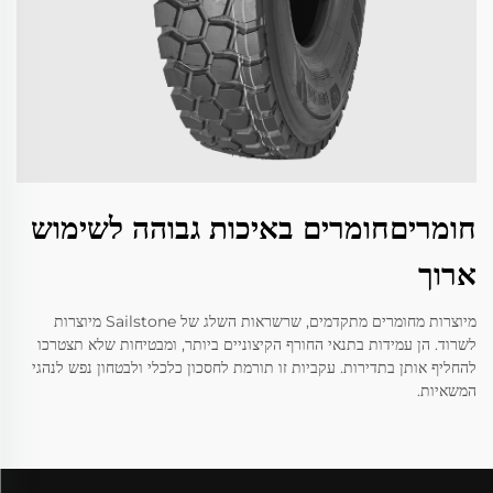
חומריםחומרים באיכות גבוהה לשימוש
ארוך
מיוצרות מחומרים מתקדמים, שרשראות השלג של Sailstone מיוצרות
לשרוד. הן עמידות בתנאי החורף הקיצוניים ביותר, ומבטיחות שלא תצטרכו
להחליף אותן בתדירות. עקביות זו תורמת לחסכון כלכלי ולבטחון נפש לנהגי
המשאיות.