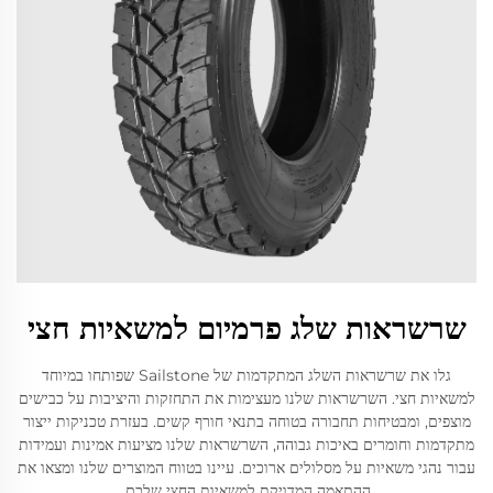
שרשראות שלג פרמיום למשאיות חצי
גלו את שרשראות השלג המתקדמות של Sailstone שפותחו במיוחד
למשאיות חצי. השרשראות שלנו מעצימות את התחזקות והיציבות על כבישים
מוצפים, ומבטיחות תחבורה בטוחה בתנאי חורף קשים. בעזרת טכניקות ייצור
מתקדמות וחומרים באיכות גבוהה, השרשראות שלנו מציעות אמינות ועמידות
עבור נהגי משאיות על מסלולים ארוכים. עיינו בטווח המוצרים שלנו ומצאו את
ההתאמה המדויקת למשאיות החצי שלכם.