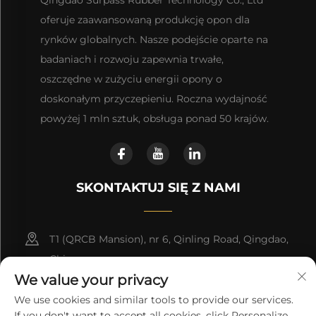
oferuje zaawansowaną produkcję opon dla
rynków globalnych. Nasze podejście oparte na
badaniach i rozwoju zapewnia trwałe,
oszczędne w zużyciu energii opony o
doskonałym przyczepieniu. Roczna wydajność
powyżej 1 mln sztuk, obsługa ponad 50 krajów.
SKONTAKTUJ SIĘ Z NAMI
T1 (QRCB Mansion), nr 6, Qinling Road, Qingdao,
Chiny
We value your privacy
+86-18660280181
We use cookies and similar tools to provide our services.
If you don't want to accept all cookies, click Personalize