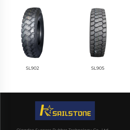
SL902
SL905
Qingdao Surpass Rubber Technology Co., Ltd