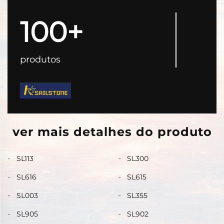
100+
produtos
ver mais detalhes do produto
SL113
SL300
SL616
SL615
SL003
SL355
SL905
SL902