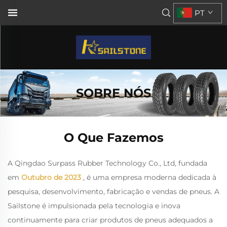
PT
SOBRE NÓS
O Que Fazemos
A Qingdao Surpass Rubber Technology Co., Ltd, fundada
em
Outubro de 2023
, é uma empresa moderna dedicada à
pesquisa, desenvolvimento, fabricação e vendas de pneus. A
Sailstone é impulsionada pela tecnologia e inova
continuamente para criar produtos de pneus adequados a