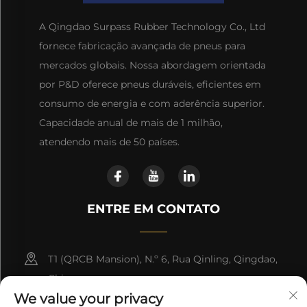
A Qingdao Surpass Rubber Technology Co., Ltd
fornece fabricação avançada de pneus para
mercados globais. Nossa abordagem orientada
por P&D oferece pneus duráveis, eficientes em
consumo de energia e com aderência superior.
Capacidade anual de mais de 1 milhão,
atendendo mais de 50 países.
ENTRE EM CONTATO
T1 (QRCB Mansion), N.º 6, Rua Qinling, Qingdao,
China
We value your privacy