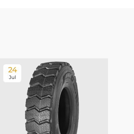
24
2
Jul
Ju