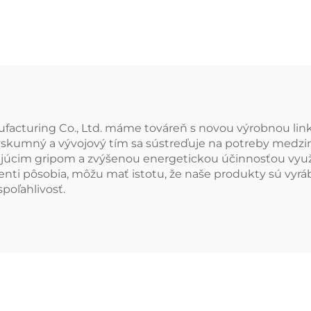
ufacturing Co., Ltd. máme továreň s novou výrobnou lin
kumný a vývojový tím sa sústreďuje na potreby medziná
úcim gripom a zvýšenou energetickou účinnosťou využí
enti pôsobia, môžu mať istotu, že naše produkty sú vyráb
poľahlivosť.