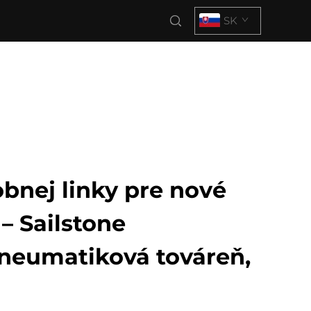
SK
bnej linky pre nové
– Sailstone
neumatiková továreň,