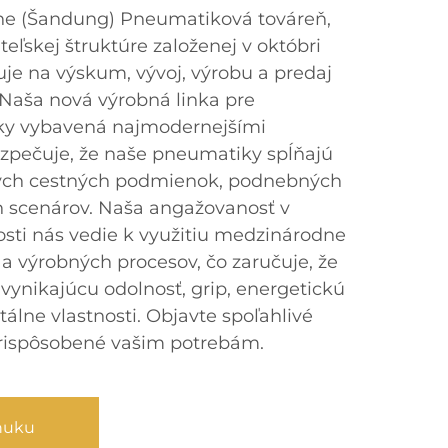
tone (Šandung) Pneumatiková továreň,
eľskej štruktúre založenej v októbri
zuje na výskum, vývoj, výrobu a predaj
Naša nová výrobná linka pre
ky vybavená najmodernejšími
ezpečuje, že naše pneumatiky spĺňajú
nych cestných podmienok, podnebných
 scenárov. Naša angažovanosť v
osti nás vedie k využitiu medzinárodne
 a výrobných procesov, čo zaručuje, že
ynikajúcu odolnosť, grip, energetickú
álne vlastnosti. Objavte spoľahlivé
rispôsobené vašim potrebám.
nuku