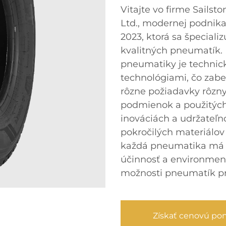
Vitajte vo firme Sails
Ltd., modernej podnikat
2023, ktorá sa špeciali
kvalitných pneumatík. 
pneumatiky je technic
technológiami, čo zab
rôzne požiadavky rôz
podmienok a použitých
inováciách a udržateľn
pokročilých materiálov
každá pneumatika má v
účinnosť a environment
možnosti pneumatík p
Získať cenovú po