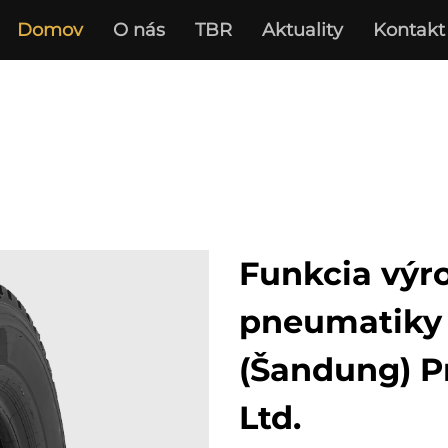
Domov
O nás
TBR
Aktuality
Kontakt
Funkcia výro
pneumatiky 
(Šandung) P
Ltd.