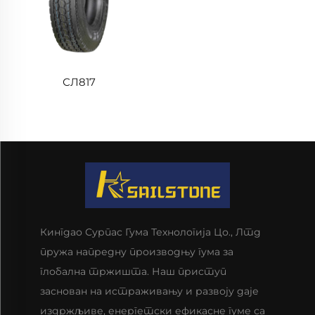
СЛ817
Кингдао Сурпас Гума Технологија Цо., Лтд
пружа напредну производњу гума за
глобална тржишта. Наш приступ
заснован на истраживању и развоју даје
издржљиве, енергетски ефикасне гуме са