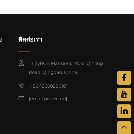
ย
ติดต่อเรา
T1 (QRCB Mansion), NO.6, Qinling
Road, Qingdao, China
+86-18660280181
[email protected]