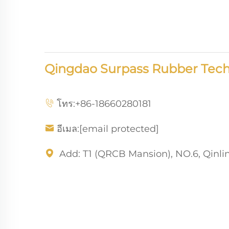
Qingdao Surpass Rubber Techn
โทร:
+86-18660280181
อีเมล:
[email protected]
Add: T1 (QRCB Mansion), NO.6, Qinli