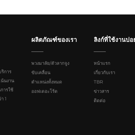
ผลิตภัณฑ์ของเรา
ลิงก์ที่ใช้งานบ่อ
พวงมาลัย/ตัวลากจูง
หน้าแรก
ริการ
ขับเคลื่อน
เกี่ยวกับเรา
เน้นงาน
ตำแหน่งทั้งหมด
TBR
นการใช้
ออฟเดอะโร้ด
ข่าวสาร
่า 1
ติดต่อ