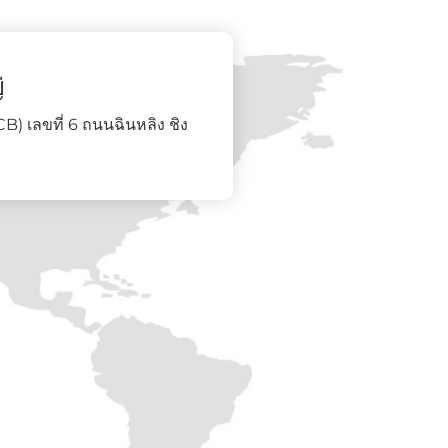
่
) เลขที่ 6 ถนนฉินหลิง ชิง