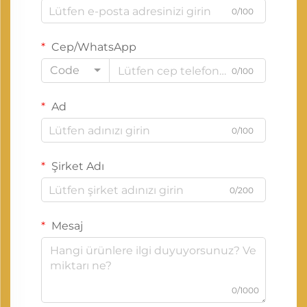
0/100
Cep/WhatsApp
Code
0/100
Ad
0/100
Şirket Adı
0/200
Mesaj
0/1000