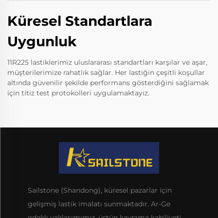
Küresel Standartlara
Uygunluk
11R225 lastiklerimiz uluslararası standartları karşılar ve aşar,
müşterilerimize rahatlık sağlar. Her lastiğin çeşitli koşullar
altında güvenilir şekilde performans gösterdiğini sağlamak
için titiz test protokolleri uygulamaktayız.
Sailstone (Shandong), küresel pazarlar için
gelişmiş lastik imalatı sunmaktadır. Ar-Ge
odaklı yaklaşımımız, üstün kavrama kabiliyeti