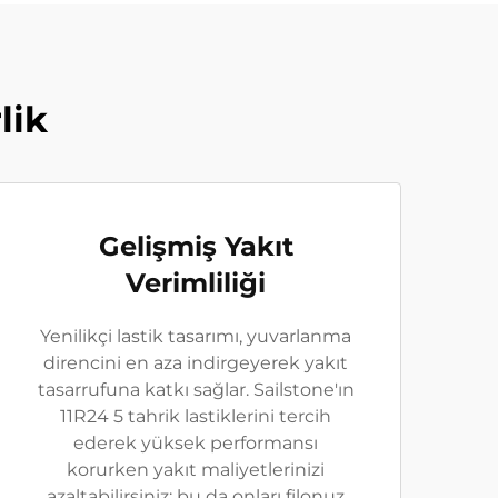
lik
Gelişmiş Yakıt
Verimliliği
Yenilikçi lastik tasarımı, yuvarlanma
direncini en aza indirgeyerek yakıt
tasarrufuna katkı sağlar. Sailstone'ın
11R24 5 tahrik lastiklerini tercih
ederek yüksek performansı
korurken yakıt maliyetlerinizi
azaltabilirsiniz; bu da onları filonuz