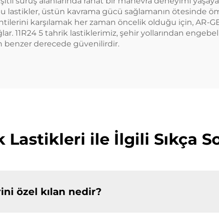
çeşitli sürüş alanlarında rahat bir manevra deneyimi yaşay
 bu lastikler, üstün kavrama gücü sağlamanın ötesinde ö
lentilerini karşılamak her zaman öncelik olduğu için, AR-GE 
ağlar. 11R24 5 tahrik lastiklerimiz, şehir yollarından engeb
an benzer derecede güvenilirdir.
 Lastikleri ile İlgili Sıkça 
rini özel kılan nedir?