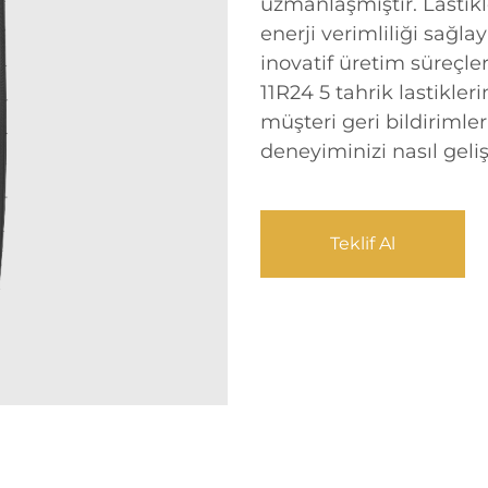
uzmanlaşmıştır. Lastikl
enerji verimliliği sağl
inovatif üretim süreçle
11R24 5 tahrik lastikler
müşteri geri bildirimler
deneyiminizi nasıl geliş
Teklif Al