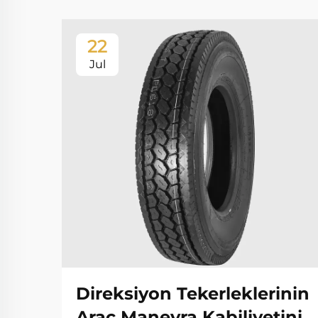
22
Jul
Direksiyon Tekerleklerinin
Araç Manevra Kabiliyetini