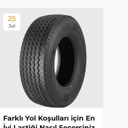
25
2
Jul
Ju
Farklı Yol Koşulları için En
Fi
İyi Lastiği Nasıl Seçersiniz
La