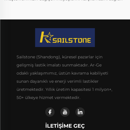
Sailstone (Shandong), küresel pazarlar için
gelişmiş lastik imalatı sunmaktadır. Ar-Ge
odaklı yaklaşımımız, üstün kavrama kabiliyeti
sunan dayanıklı ve enerji verimli lastikler
üretmektedir. Yıllık üretim kapasitesi 1 milyon+,
50+ ülkeye hizmet vermektedir.
İLETIŞIME GEÇ