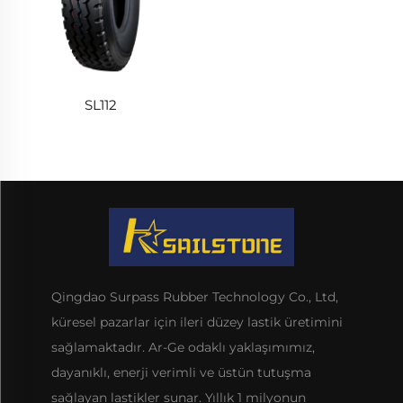
SL112
Qingdao Surpass Rubber Technology Co., Ltd,
küresel pazarlar için ileri düzey lastik üretimini
sağlamaktadır. Ar-Ge odaklı yaklaşımımız,
dayanıklı, enerji verimli ve üstün tutuşma
sağlayan lastikler sunar. Yıllık 1 milyonun