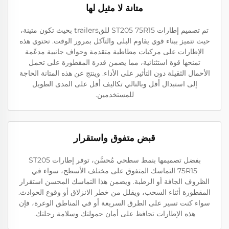
متانة لا مثيل لها
تم تصميم إطارات ST205 75R15 للقtrailers بحيث تكون متينة،
حيث تتميز ببناء قوي يقاوم البلى والتآكل بمرور الوقت. تحتوي هذه
الإطارات على مركبات مطاطية متقدمة وحواف جانبية مدعّمة
تمنحها قوة استثنائية، مما يضمن قدرة المقطورة على تحمل
الأحمال الثقيلة دون التأثير على الأداء. وينتج عن هذه المتانة الحاجة
إلى استبدال أقل وبالتالي تكاليف أقل على المدى الطويل
للمستخدمين.
قبض متفوق واستقرار
بفضل تصميمها بنمط سطحي مُحسَّن، توفر إطارات ST205
75R15 التماسك المتفوق على مختلف الأسطح، سواء في
الظروف الجافة أو الرطبة. ويضمن هذا التماسك المحسن استقرار
المقطورة أثناء السحب، ويقلل من خطر الانزلاق أو وقوع الحوادث.
سواء كنت تسير على الطرق السريعة أو في المناطق الوعرة، فإن
هذه الإطارات تحافظ على أمان حمولتك وسلامة رحلتك.