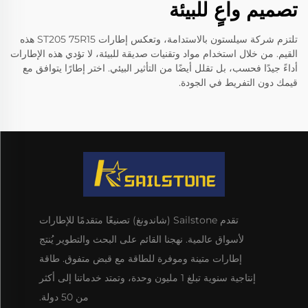
تصميم واعٍ للبيئة
تلتزم شركة سيلستون بالاستدامة، وتعكس إطارات ST205 75R15 هذه
القيم. من خلال استخدام مواد وتقنيات صديقة للبيئة، لا تؤدي هذه الإطارات
أداءً جيدًا فحسب، بل تقلل أيضًا من التأثير البيئي. اختر إطارًا يتوافق مع
قيمك دون التفريط في الجودة.
تقدم Sailstone (شاندونغ) تصنيعًا متقدمًا للإطارات
لأسواق عالمية. نهجنا القائم على البحث والتطوير يُنتج
إطارات متينة وموفرة للطاقة مع قبض متفوق. طاقة
إنتاجية سنوية تبلغ 1 مليون وحدة، وتمتد خدماتنا إلى أكثر
من 50 دولة.