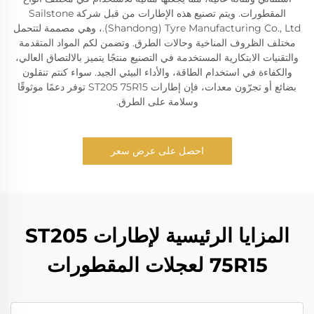
المقطورات. ويتم تصنيع هذه الإطارات من قبل شركة Sailstone
(Shandong) Tyre Manufacturing Co., Ltd.، وهي مصممة لتتحمل
مختلف الظروف المناخية وحالات الطرق. وتضمن لكم المواد المتقدمة
والتقنيات الابتكارية المستخدمة في التصنيع منتجًا يتميز بالالتصاق العالي،
والكفاءة في استخدام الطاقة، والأداء البيئي الجيد. سواء كنتم تنقلون
بضائع أو تجرّون معدات، فإن إطارات ST205 75R15 توفر دعمًا موثوقًا
وسلامة على الطرق.
احصل على عرض سعر
المزايا الرئيسية لإطارات ST205
75R15 لعجلات المقطورات