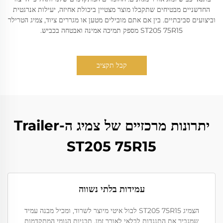
החדשניים מבטיחים שתקבלו מוצר מצטיין ביכולת אחיזה, יעילות אנרגטית
וביצועים סביבתיים. בין אם אתם מובילים מטען או מגררים ציוד, צמיג הטרילר
ST205 75R15 מספק תמיכה אמינה ואבטחה בכביש.
קבל תקציב
יתרונות מרכזיים של צמיג ה-Trailer
ST205 75R15
עמידות בלתי נשווה
הצמיג ST205 75R15 לבול איטי מיוצר לשרוד, ומכיל מבנה עמיד
שמגביר את התנגדות לבלאי לאורך זמן. תבניות הגומי המתקדמות