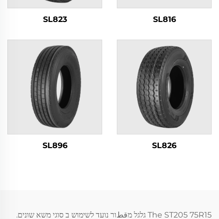
SL823
SL816
SL826
SL896
The ST205 75R15 גלגל מقطור נועד לשימוש ב סוגי משא שונים.