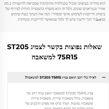
הוא מודרני בעיצובו ומכיל טכנולוגיה מתקדמת שמביאה להישגיות ב מזג
אוויר ובטראנים שונים. גלגל זה הוא מועדף בתעשייה הודות לצירוף של
ביטחון ודייקנות לשימוש אישי ומסחרי. הנח את דעתך בעת שימוש
במقطור תוך ידיעת שיש לך גלגל שמאושר לדייקנות ובטיחות.
שאלות נפוצות בקשר לצמיג ST205
75R15 למשאבה
לאילו כלי רכב תואם צמיג ST205 75R15 למשאבה?
צמיג ST205 75R15 למשאבה תואם טווח רחב של
משאבות, כולל משאבות שירות, משאבות סירות
ומשאבות נסיעות. תמיד בדקו את מפרט הרכבים של
הרכב שלכם כדי לוודא התאמה נכונה.