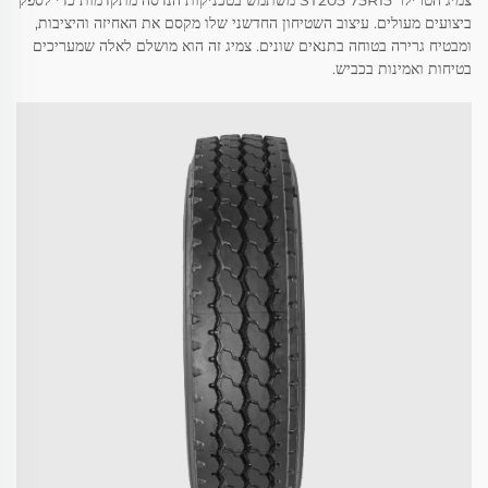
צמיג הטרילר ST205 75R15 משתמש בטכניקות הנדסה מתקדמות כדי לספק
ביצועים מעולים. עיצוב השטיחון החדשני שלו מקסם את האחיזה והיציבות,
ומבטיח גרירה בטוחה בתנאים שונים. צמיג זה הוא מושלם לאלה שמעריכים
בטיחות ואמינות בכביש.