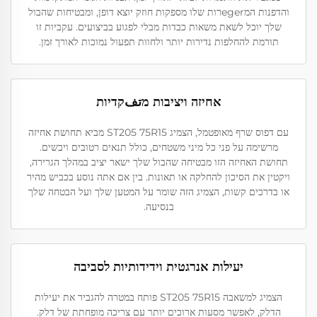
והדפנות המegerרות שלו מספקות חוזק יוצא דופן, ומבטיחות שהבול
שלך יוכל לשאת משאות כבדות מבלי לפגוע בביצועים. עקביות זו
תורמת להחלפות נדירות יותר ולחוות תפעול נמוכות לאורך זמן.
אחיזה ויציבות מتفקדיות
עם דפוס שרף מאופטמל, הצמיג ST205 75R15 מביא תחושת אחיזה
מרשימה על פני כל מיני משטחים, כולל תנאים רטובים ויבשים.
תחושת האחיזה הזו מבטיחה שהבול שלך ישאר יציב במהלך הגרירה,
ויקטין את הסיכון להחלקה או תאונות. בין אם אתה נוסע בכביש מהיר
או בדרכים קשות, הצמיג הזה שומר על המטען שלך ועל הבטחה שלך
בנסיעה.
יעילות אנרגטית וידידותיות לסביבה
הצמיג למשאבה ST205 75R15 פותח במטרה להגביר את יעילות
הדלק, לאפשר מסעות ארוכים יותר עם צריכה מופחתת של דלק.