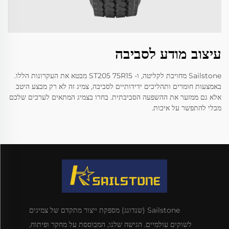
עיצוב מודע לסביבה
Sailstone מחויבת לקליטה, ו- ST205 75R15 מבטא את העקרונות הללו.
באמצעות חומרים ותהליכים ידידותיים לסביבה, צמיג זה לא רק מבצע היטב
אלא גם ממזער את ההשפעה הסביבתית. בחרו בצמיג המתאים לערכים שלכם
מבלי להתפשר על איכות.
Sailstone (שנדונג) מספקת ייצור מתקדם של צמיגים
לשוקים עולמיים. הגישה שלנו, המבוססת על מחקר ופיתוח,