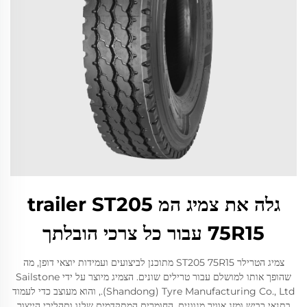
גלה את צמיג המ trailer ST205
75R15 עבור כל צרכי הובלתך
צמיג הטרילר ST205 75R15 מתוכנן לביצועים ועמידות יוצאי דופן, מה
שהופך אותו למושלם עבור טרילים שונים. הצמיג מיוצר על ידי Sailstone
(Shandong) Tyre Manufacturing Co., Ltd., והוא מעוצב כדי לעמוד
בתנאי כביש ומזג אוויר מגוונים. החומרים המתקדמים שלנו ותהליכי הייצור