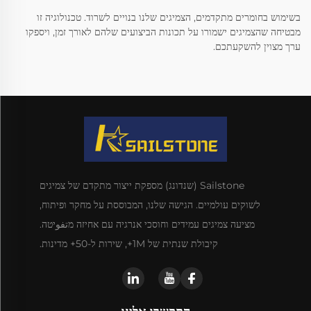
בשימוש בחומרים מתקדמים, הצמיגים שלנו בנויים לשרוד. טכנולוגיה זו
מבטיחה שהצמיגים ישמורו על תכונות הביצועים שלהם לאורך זמן, ויספקו
ערך מצוין להשקעתכם.
Sailstone (שנדונג) מספקת ייצור מתקדם של צמיגים
לשוקים עולמיים. הגישה שלנו, המבוססת על מחקר ופיתוח,
מציעה צמיגים עמידים וחוסכי אנרגיה עם אחיזה מتفوיטה.
קיבולת שנתית של 1M+, שירות ל-50+ מדינות.