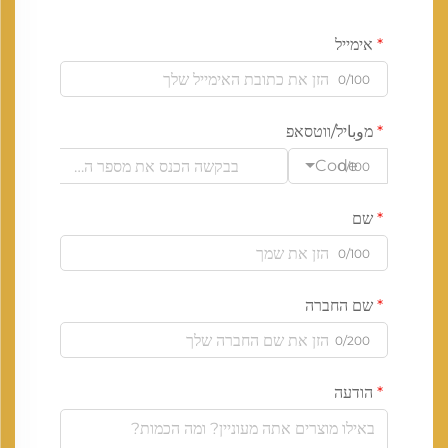
אימייל
0/100
מوباיל/ווטסאפ
Code
0/100
שם
0/100
שם החברה
0/200
הודעה