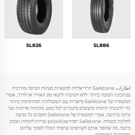
SL826
SL886
اطارات Sailstone הרדיאליות למשאיות מציגות הנדסה מודרנית
במתכונת הטובה ביותר. ללא חשיבות לתנאי מזג האוויר או לדרך, אטרי
המשאית של Sailstone מיוצרות עם הטכנולוגיה המתקדמת ביותר
כדי להבטיח קיימות וביצועים מיטביים לכל מסע. מהנחות ארוכות ועד
נהיגה מרגיעה, אטרי המשאית של Sailstone הופכים כל נסיעה
לחלקת ובטוחה. Sailstone תמידprioritize שירות לקוחות ואכזון
מיטבי, מה שהופך אותם לשותפים שתמיד תוכלו לסמוך עליהם
בפתרונות האטומים.