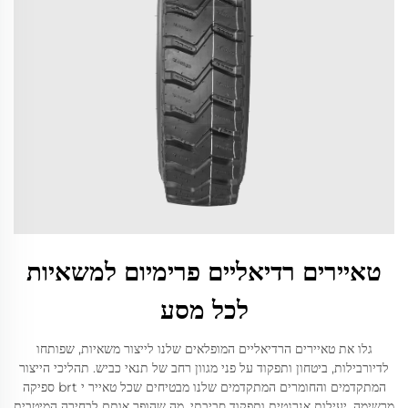
טאיירים רדיאליים פרימיום למשאיות
לכל מסע
גלו את טאיירים הרדיאליים המופלאים שלנו לייצור משאיות, שפותחו
לדיורבילות, ביטחון ותפקוד על פני מגוון רחב של תנאי כביש. תהליכי הייצור
המתקדמים והחומרים המתקדמים שלנו מבטיחים שכל טאייר י brt ספיקה
מרשימה, יעילות אנרגטית ותפקוד סביבתי, מה שהופך אותם לבחירה המיטבית