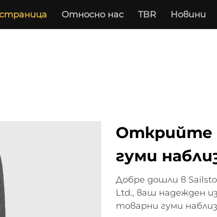
 страница
Относно нас
TBR
Новини
Открийте 
гуми набли
Добре дошли в Sailsto
Ltd., ваш надежден 
товарни гуми наблизо