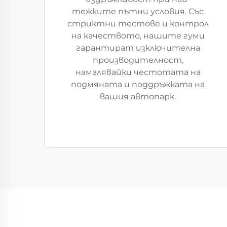
тежките пътни условия. Със
стриктни тестове и контрол
на качеството, нашите гуми
гарантират изключителна
производителност,
намалявайки честотата на
подмяната и поддръжката на
вашия автопарк.