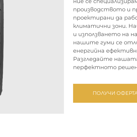
ние се специализира
производството и п
проектирани да раб
климатични зони. Н
и използването на н
нашите гуми се отли
енергийна ефективн
Разгледайте нашата
перфектното решени
ПОЛУЧИ ОФЕРТ