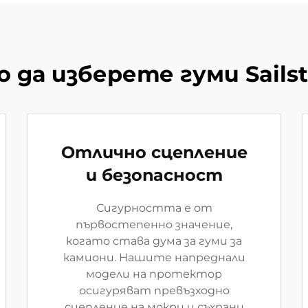
 да изберете гуми Sails
Отлично сцепление
и безопасност
Сигурността е от
първостепенно значение,
когато става дума за гуми за
камиони. Нашите напреднали
модели на протектор
осигуряват превъзходно
сцепление на мокри и съхрани