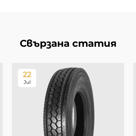
Свързана статия
22
Jul