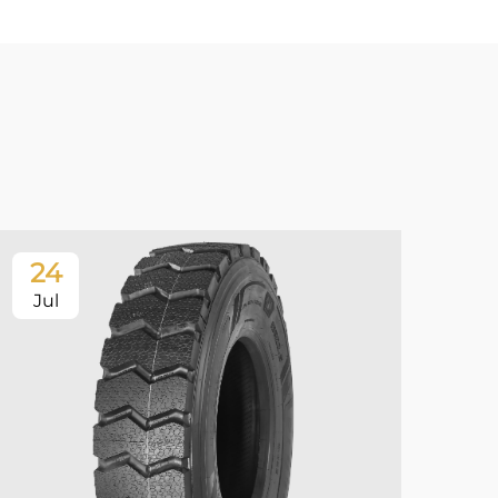
24
2
Jul
Ju