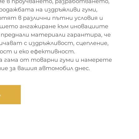
ме в проучването, разработването,
родажбата на издръжливи гуми,
отят в различни пътни условия и
ашето ангажиране към иновациите
апреднали материали гарантира, че
чават с издръжливост, сцепление,
ост и еко ефективност.
 гама от товарни гуми и намерете
е за вашия автомобил днес.
А