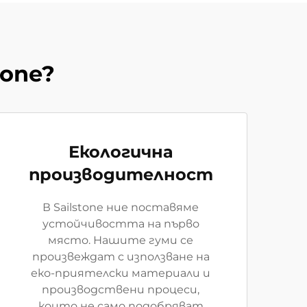
tone?
Екологична
производителност
В Sailstone ние поставяме
устойчивостта на първо
място. Нашите гуми се
произвеждат с използване на
еко-приятелски материали и
производствени процеси,
които не само подобряват