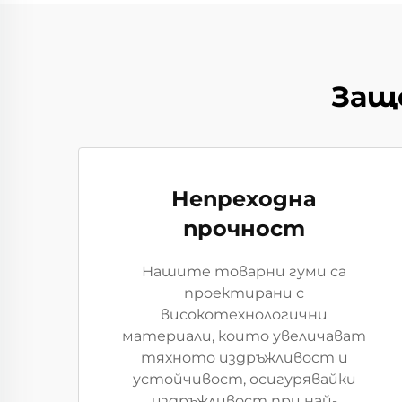
Защо
Непреходна
прочност
Нашите товарни гуми са
проектирани с
високотехнологични
материали, които увеличават
тяхното издръжливост и
устойчивост, осигурявайки
издръжливост при най-