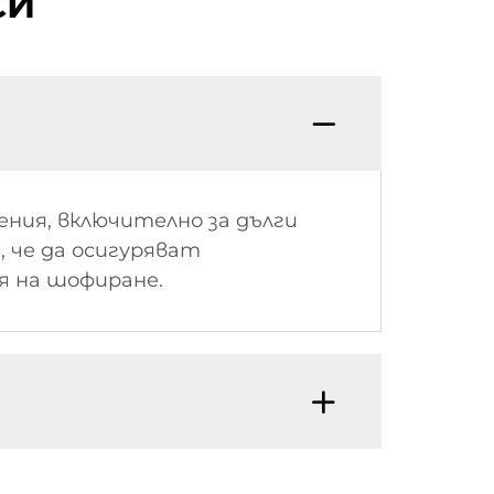
СИ
ения, включително за дълги
, че да осигуряват
я на шофиране.