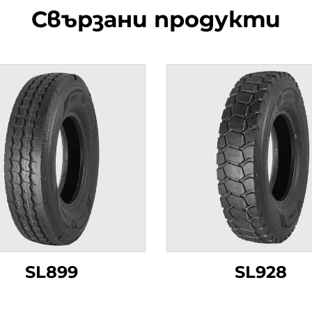
Свързани продукти
SL899
SL928