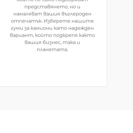
представянето, но и
намаляват вашия въглероден
отпечатък. Изберете нашите
гуми за камиони като надежден
вариант, който подкрепя както
вашия бизнес, така и
планетата.