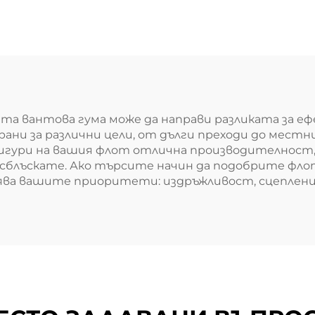
лната вантова гума може да направи разликата за
ни за различни цели, от дълги преходи до местни 
 осигури на вашия флот отлична производителнос
е сблъскате. Ако търсите начин да подобрите фл
азява вашите приоритети: издръжливост, сцеплен