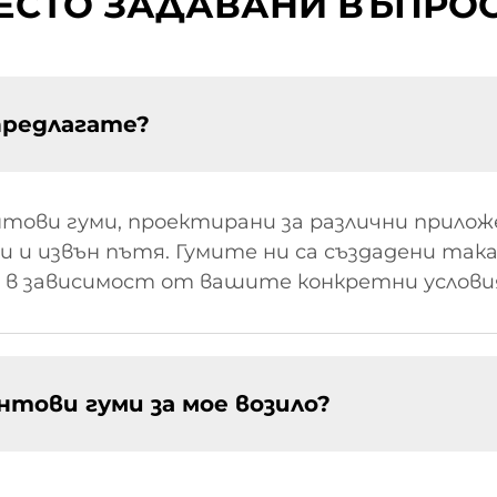
ЕСТО ЗАДАВАНИ ВЪПРО
предлагате?
тови гуми, проектирани за различни прилож
и и извън пътя. Гумите ни са създадени така
в зависимост от вашите конкретни услови
нтови гуми за мое возило?