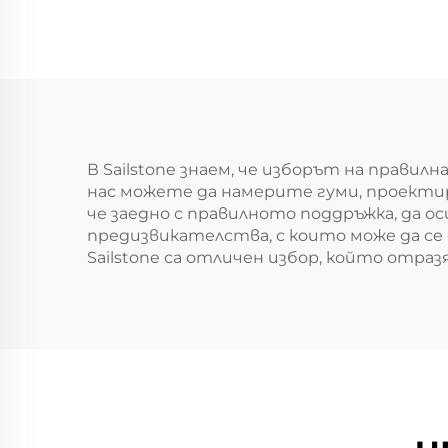
В Sailstone знаем, че изборът на прави
нас можете да намерите гуми, проектира
че заедно с правилното поддръжка, да
предизвикателства, с които може да с
Sailstone са отличен избор, който отр