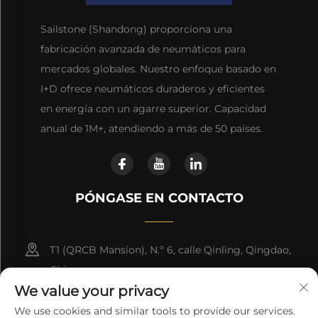
Sailstone (Shandong) proporciona una
fabricación avanzada de neumáticos para
mercados globales. Nuestro enfoque basado en
I+D ofrece neumáticos duraderos y eficientes
en energía con un agarre superior. Capacidad
anual de 1M+, atendiendo a más de 50 países.
PÓNGASE EN CONTACTO
T1 (QRCB Mansion), N.º 6, calle Qinling, Qingdao,
China
We value your privacy
+86-15853268306
We use cookies and similar tools to provide our services.