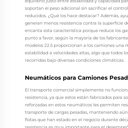
equilibrio justo entre estabilidad y capacidad p
soportan el peso adicional sin sacrificar el contr
reducidos. ¿Qué los hace destacar? Además, ayu
generan menos resistencia contra la superficie de
encanta esta característica porque reduce los g
punto a favor, según la mayoría de los fabrica
modelos 22.5 proporcionan a los camiones una m
estabilidad a velocidades altas, algo que todos lo
recorridas bajo diversas condiciones climáticas.
Neumáticos para Camiones Pesados
El transporte comercial simplemente no funcion
resistencia, ya que estos están fabricados para s
reforzadas en estos neumáticos les permiten resi
transporte de cargas pesadas, manteniendo aún u
flotas que han estado en el negocio durante déca
resistencia es muy importante para el desempeñ