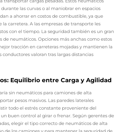
ara transportar cargas pesadas. Estos neumáticos
ol durante las curvas o al maniobrar en espacios
dan a ahorrar en costos de combustible, ya que
 la carretera. A las empresas de transporte les
astos con el tiempo. La seguridad también es un gran
ntes de neumáticos. Opciones más anchas como estos
ejor tracción en carreteras mojadas y mantienen la
s conductores valoran tras largas distancias
: Equilibrio entre Carga y Agilidad
aría sin neumáticos para camiones de alta
oportar pesos masivos. Las paredes laterales
stir todo el estrés constante proveniente del
n buen control al girar o frenar. Según gerentes de
das, elegir el tipo correcto de neumáticos de alta
o de los camiones y para mantener la seguridad de