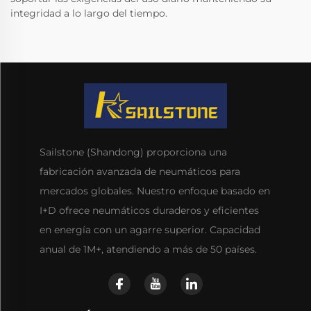
integridad a lo largo del tiempo.
Sailstone (Shandong) proporciona una
fabricación avanzada de neumáticos para
mercados globales. Nuestro enfoque basado en
I+D ofrece neumáticos duraderos y eficientes
en energía con un agarre superior. Capacidad
anual de 1M+, atendiendo a más de 50 países.