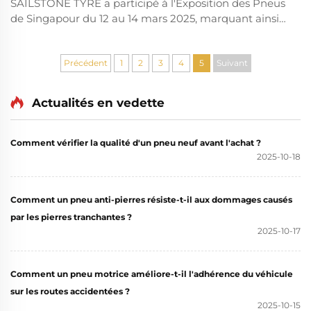
SAILSTONE TYRE a participé à l'Exposition des Pneus
de Singapour du 12 au 14 mars 2025, marquant ainsi
la toute première présence de notre entreprise à un
salon professionnel international du pneu. En tant
que nouveau venu dans le secteur, nous avons mené
Précédent
1
2
3
4
5
Suivant
des discussions approfondies avec les acteurs du
Sud-Est asiatique...
Actualités en vedette
Comment vérifier la qualité d'un pneu neuf avant l'achat ?
2025-10-18
Comment un pneu anti-pierres résiste-t-il aux dommages causés
par les pierres tranchantes ?
2025-10-17
Comment un pneu motrice améliore-t-il l'adhérence du véhicule
sur les routes accidentées ?
2025-10-15