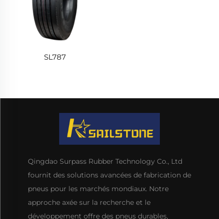
SL787
Qingdao Surpass Rubber Technology Co., Ltd
fournit des solutions avancées de fabrication de
pneus pour les marchés mondiaux. Notre
approche axée sur la recherche et le
développement offre des pneus durables,