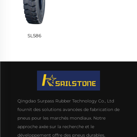
SL586
Qingdao Surpass Rubber Technology Co., Ltd
fournit des solutions avancées de fabrication de
pneus pour les marchés mondiaux. Notre
approche axée sur la recherche et le
développement offre des pneus durables,