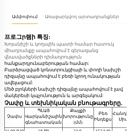
Ամփոփում
Առաջարկվող արտադրանքներ
프로그ր램ի 특징:
Խոյանիշի և կողային պատի համար հատուկ
միադրանքը ապահովում է գերազանց
վնասվածքների դիմադրություն
հանքարդյունաբերության համար:
Բարձրացված կոնստրուկցիայի և փողի նախշի
դիզայնը ապահովում է բեռի կրող ունակության
ավելացում:
Մեծ բլոկների նախշի դիզայնը ապահովում է լավ
մակերեսի կպչունություն և արգելակում:
Չափը և տեխնիկական բնութագրերը.
ՊԼԱՅ
Քայլքի
Բեռ
Հանդի
Չափս
Վարկանիշային
խորությունը
Ինդեքս
Սիմվ
գնահատական
(մմ)