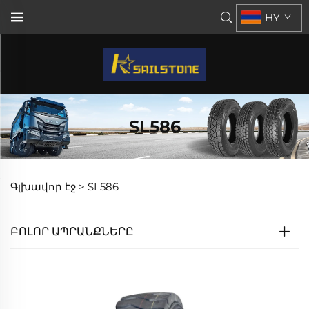
HY
SL586
Գլխավոր էջ >
SL586
ԲՈԼՈՐ ԱՊՐԱՆՔՆԵՐԸ