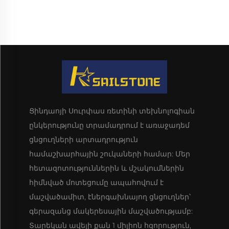
Ցինդաոյի Սուրփաս ռետինի տեխնոլոգիան
ընկերությունը տրամադրում է առաջադեմ
ցնցուղների արտադրություն
համաշխարհային շուկաների համար: Մեր
հետազոտություններին և մշակումներին
հիմնված մոտեցումը ապահովում է
մաշվածամիտ, էներգախնայող ցնցուղներ՝
գերազանց մակերեսային մաշվածությամբ:
Տարեկան ավելի քան 1 միլիոն հզորություն,