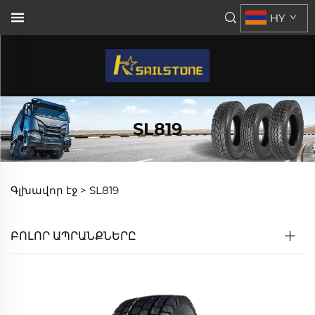
HY
SL819
Գլխավոր էջ >
SL819
ԲՈԼՈՐ ԱՊՐԱՆՔՆԵՐԸ