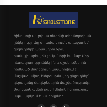
Ցինդաոյի Սուրփաս ռետինի տեխնոլոգիան
ընկերությունը տրամադրում է առաջադեմ
ցնցուղների արտադրություն
համաշխարհային շուկաների համար: Մեր
հետազոտություններին և մշակումներին
հիմնված մոտեցումը ապահովում է
մաշվածամիտ, էներգախնայող ցնցուղներ՝
գերազանց մակերեսային մաշվածությամբ:
Տարեկան ավելի քան 1 միլիոն հզորություն,
սպասարկում է 50+ երկրներ: