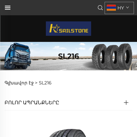
HY
SL216
Գլխավոր էջ >
SL216
ԲՈԼՈՐ ԱՊՐԱՆՔՆԵՐԸ