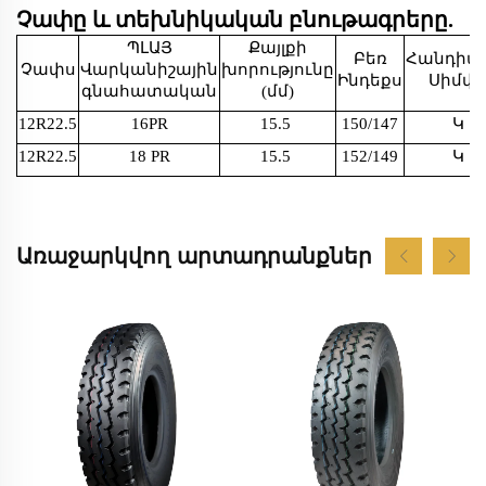
Չափը և տեխնիկական բնութագրերը.
ՊԼԱՅ
Քայլքի
Բեռ
Հանդիպ
Չափս
Վարկանիշային
խորությունը
Ինդեքս
Սիմվո
գնահատական
(մմ)
12R22.5
16PR
15.5
150/147
Կ
12R22.5
18 PR
15.5
152/149
Կ
Առաջարկվող արտադրանքներ