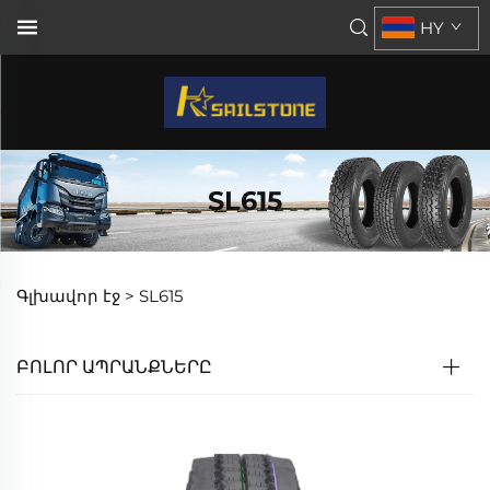
HY
SL615
Գլխավոր էջ >
SL615
ԲՈԼՈՐ ԱՊՐԱՆՔՆԵՐԸ