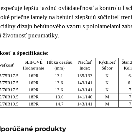
ezpečuje lepšiu jazdnú ovládateľnosť a kontrolu
l
sc
oké priečne lamely na behúni zlepšujú súčiniteľ tre
ciálny dizajn behúnového vzoru s pololamelami zab
ú životnosť pneumatiky.
kosť a špecifikácie:
SLIPOVÉ
Hĺbka dezénu
Načítať
Rýchlosť
Štand
Veľkosť
Hodnotenie
(mm)
Index
Súbor
Koli
5/75R17.5
16PR
13.1
135/133
K
6
5/75R17.5
16PR
13.6
143/141
K
6.
5/70R17.5
18PR
13.6
143/141
K
7
5/70R19.5
18PR
13.6
141/140
M
7
5/70R19.5
18PR
14.7
143/141
M
7
porúčané produkty