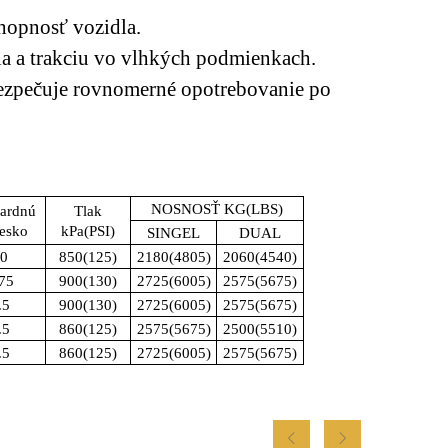
hopnosť vozidla.
nia a trakciu vo vlhkých podmienkach.
ezpečuje rovnomerné opotrebovanie po
NOSNOSŤ KG(LBS)
ardnú
Tlak
esko
kPa(PSI)
SINGEL
DUAL
.0
850(125)
2180(4805)
2060(4540)
75
900(130)
2725(6005)
2575(5675)
.5
900(130)
2725(6005)
2575(5675)
.5
860(125)
2575(5675)
2500(5510)
.5
860(125)
2725(6005)
2575(5675)