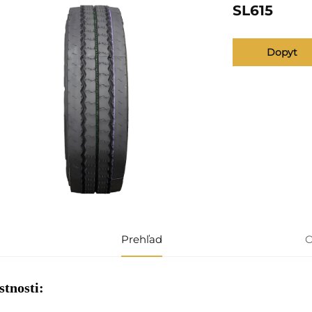
SL615
Dopyt
Prehľad
O
stnosti: