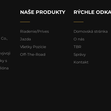
NAŠE PRODUKTY
RÝCHLE ODK
Riadenie/Príves
Domovská stránka
Co.,
Jazda
O nás
Všetky Pozície
TBR
vývoji
Off-The-Road
Správy
ky s
Kontakt
lióna