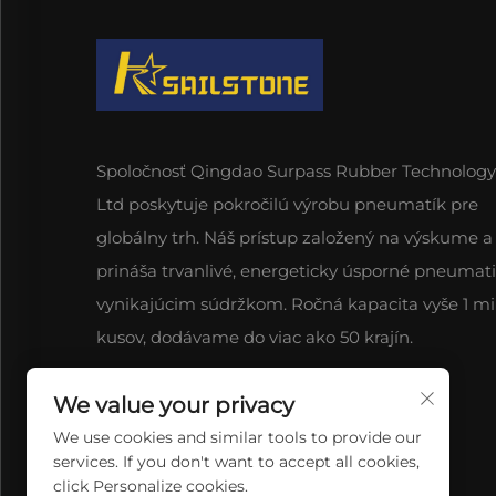
Spoločnosť Qingdao Surpass Rubber Technology 
Ltd poskytuje pokročilú výrobu pneumatík pre
globálny trh. Náš prístup založený na výskume a 
prináša trvanlivé, energeticky úsporné pneumati
vynikajúcim súdržkom. Ročná kapacita vyše 1 mi
kusov, dodávame do viac ako 50 krajín.
We value your privacy
We use cookies and similar tools to provide our
services. If you don't want to accept all cookies,
click Personalize cookies.