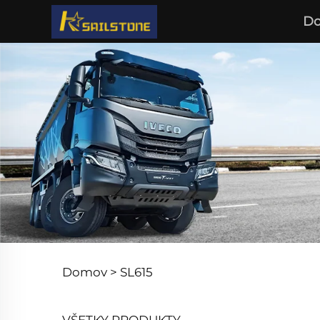
Do
Domov >
SL615