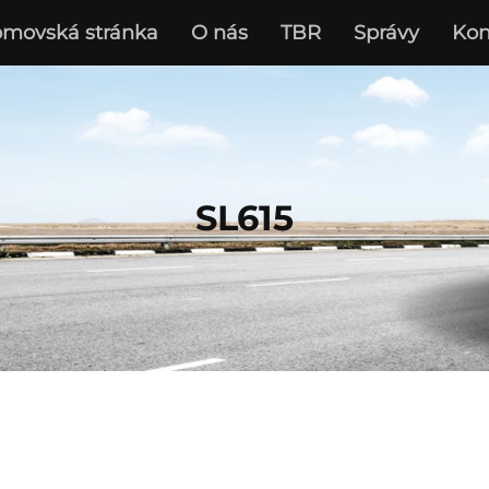
movská stránka
O nás
TBR
Správy
Kon
SL615