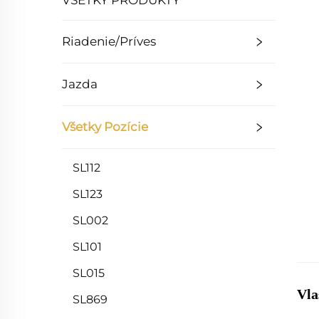
VŠETKY PRODUKTY
Riadenie/Príves
Jazda
Všetky Pozície
SL112
SL123
SL002
SL101
SL015
Vla
SL869