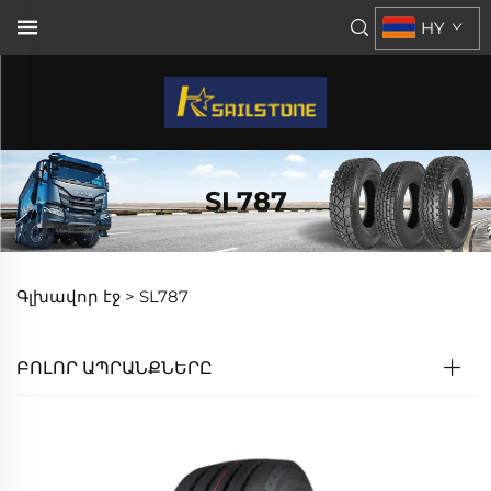
HY
SL787
Գլխավոր էջ >
SL787
ԲՈԼՈՐ ԱՊՐԱՆՔՆԵՐԸ