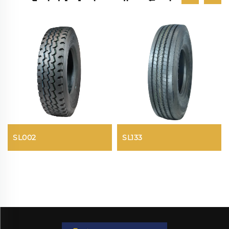
SL002
SL133