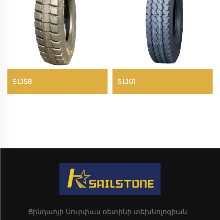
SL158
SL101
Ցինդաոյի Սուրփաս ռետինի տեխնոլոգիան