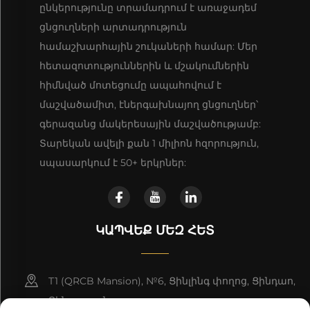
ընկերությունը տրամադրում է առաջադեմ
ցնցուղների արտադրություն
համաշխարհային շուկաների համար: Մեր
հետազոտություններին և մշակումներին
հիմնված մոտեցումը ապահովում է
մաշվածամիտ, էներգախնայող ցնցուղներ՝
գերազանց մակերեսային մաշվածությամբ:
Տարեկան ավելի քան 1 միլիոն հզորություն,
սպասարկում է 50+ երկրներ:
ԿԱՊՎԵՔ ՄԵԶ ՀԵՏ
T1 (QRCB Mansion), №6, Ցինլինգ փողոց, Ցինդաո,
Չինաստան