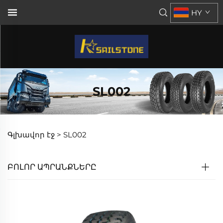
HY
SL002
Գլխավոր էջ >
SL002
ԲՈԼՈՐ ԱՊՐԱՆՔՆԵՐԸ