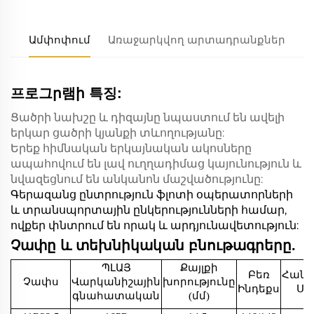
Ամփոփում
Առաջարկվող արտադրանքներ
프로그ր램ի 특징:
Ցածրի նախշը և դիզայնը նպաստում են ավելի
երկար ցածրի կյանքի տևողությանը:
Երեք հիմնական երկայնական ակոսները
ապահովում են լավ ուղղադիմաց կայունություն և
նվազեցնում են անկանոն մաշվածությունը:
Գերազանց ընտրություն ֆլոտի օպերատորների
և տրանսպորտային ընկերությունների համար,
ովքեր փնտրում են որակ և արդյունավետություն:
Չափը և տեխնիկական բնութագրերը.
ՊԼԱՅ
Քայլքի
Բեռ
Հան
Չափս
Վարկանիշային
խորությունը
Ինդեքս
Սի
գնահատական
(մմ)