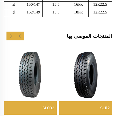
12R22.5
16PR
15.5
150/147
ك
12R22.5
18PR
15.5
152/149
ك
المنتجات الموصى بها
SL002
SL112