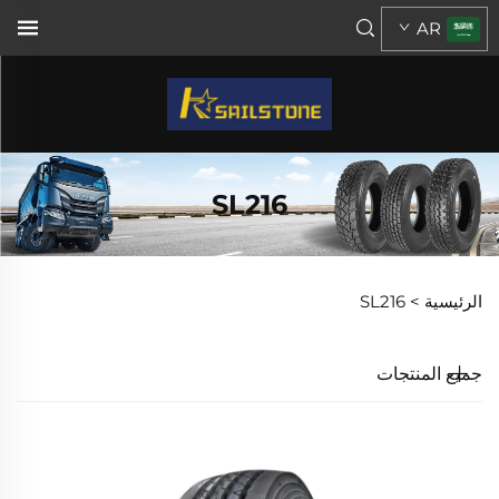
AR
SL216
الرئيسية >
SL216
جميع المنتجات