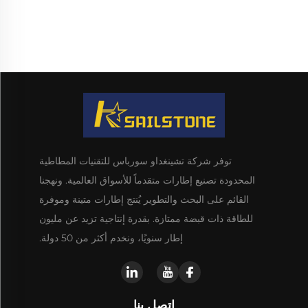
توفر شركة تشينغداو سورباس للتقنيات المطاطية
المحدودة تصنيع إطارات متقدماً للأسواق العالمية. ونهجنا
القائم على البحث والتطوير يُنتج إطارات متينة وموفرة
للطاقة ذات قبضة ممتازة. بقدرة إنتاجية تزيد عن مليون
إطار سنويًا، ونخدم أكثر من 50 دولة.
اتصل بنا