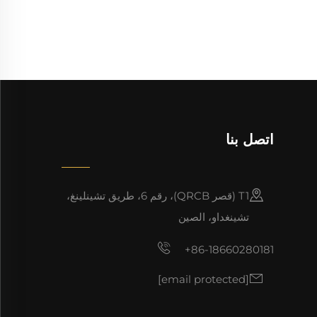
اتصل بنا
T1 (قصر QRCB)، رقم 6، طريق تشينلينغ،
تشينغداو، الصين
+86-18660280181
[email protected]