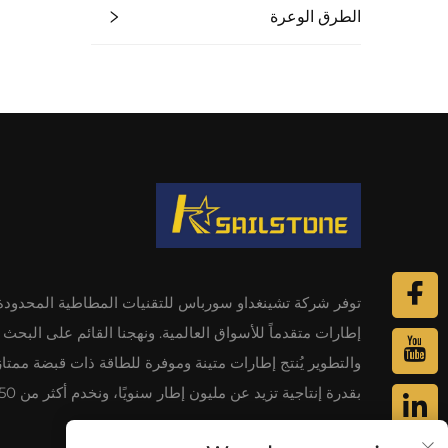
الطرق الوعرة
توفر شركة تشينغداو سورباس للتقنيات المطاطية المحدودة
إطارات متقدماً للأسواق العالمية. ونهجنا القائم على البحث
والتطوير يُنتج إطارات متينة وموفرة للطاقة ذات قبضة ممتاز
بقدرة إنتاجية تزيد عن مليون إطار سنويًا، ونخدم أكثر من 50 دولة.