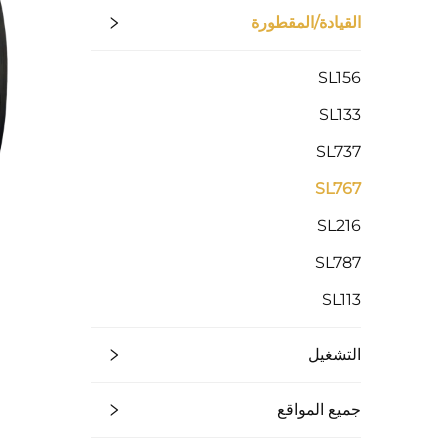
القيادة/المقطورة
SL156
SL133
SL737
SL767
SL216
SL787
SL113
التشغيل
جميع المواقع