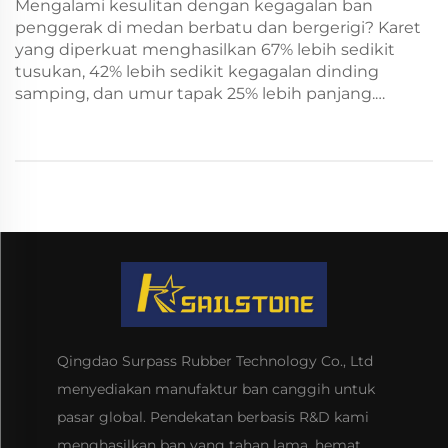
Mengalami kesulitan dengan kegagalan ban
penggerak di medan berbatu dan bergerigi? Karet
yang diperkuat menghasilkan 67% lebih sedikit
tusukan, 42% lebih sedikit kegagalan dinding
samping, dan umur tapak 25% lebih panjang.
Temukan keunggulan rekayasa ini.
Qingdao Surpass Rubber Technology Co., Ltd
menyediakan manufaktur ban canggih untuk
pasar global. Pendekatan berbasis R&D kami
menghasilkan ban yang tahan lama, hemat