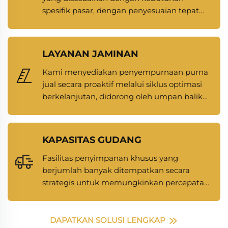
spesifik pasar, dengan penyesuaian tepat
pada parameter kritis seperti kedalaman
tapak, berat, dan komposisi material.
LAYANAN JAMINAN
Kami menyediakan penyempurnaan purna
jual secara proaktif melalui siklus optimasi
berkelanjutan, didorong oleh umpan balik
dinamis dari klien dan permintaan pasar
yang terus berkembang.
KAPASITAS GUDANG
Fasilitas penyimpanan khusus yang
berjumlah banyak ditempatkan secara
strategis untuk memungkinkan percepatan
siklus pemenuhan pesanan serta menjaga
ketersediaan stok tetap optimal.
DAPATKAN SOLUSI LENGKAP