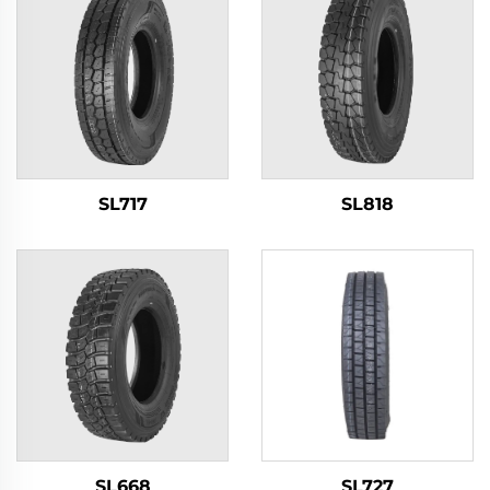
SL717
SL818
SL668
SL727