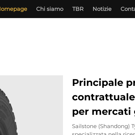
Homepage
Chi siamo
TBR
Notizie
Conta
Principale p
contrattual
per mercati 
Sailstone (Shandong) T
specializzata nella rice