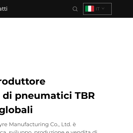
tti
IT
roduttore
e di pneumatici TBR
globali
yre Manufacturing Co., Ltd. è
rca, sviluppo, produzione e vendita di