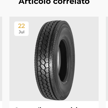
Articolo correlato
22
Jul