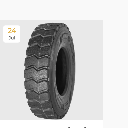
24
2
Jul
Ju