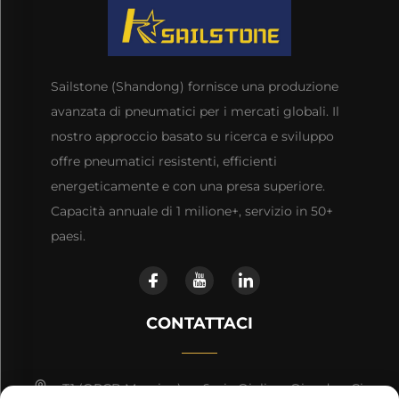
Sailstone (Shandong) fornisce una produzione
avanzata di pneumatici per i mercati globali. Il
nostro approccio basato su ricerca e sviluppo
offre pneumatici resistenti, efficienti
energeticamente e con una presa superiore.
Capacità annuale di 1 milione+, servizio in 50+
paesi.
CONTATTACI
T1 (QRCB Mansion), n. 6, via Qinling, Qingdao, Cina