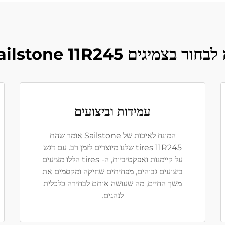
ור בצמיגים Sailstone 11R245?
עמידות וביצועים
המונח לאיכות של Sailstone אומר שהת
tires 11R245 שלנו מיוצרים לזמן רב. עם דגש
על קיימנות ואפקטיביות, ה- tires הללו מציעים
ביצועים גבוהים, מפחיתים שחיקה ומקסמים את
משך החיים, מה שעושה אותם לבחירה כלכלית
לנהגים.