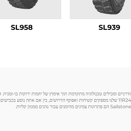
SL958
SL939
 במיוחד עבור נהגים מודרניים ומכילים טכנולוגיה מתקדמת תוך אימוץ של יוזמות ירוקות ב
להשתמש בהם בטרנים שונים ובכל תנאי מזג אוויר. צמיגי ה-11R245 שלנו מספקים קשיחות ואפקף הדרושים,