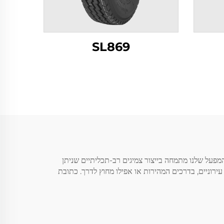
SL869
ו-זמנית. המפעל שלנו מתמחה בייצור צמיגים רב-תכליתיים שניתן
 בין אם אתה נוסע בכבישים עירוניים, בדרכים המהירות או אפילו מחוץ לדרך. כתובת