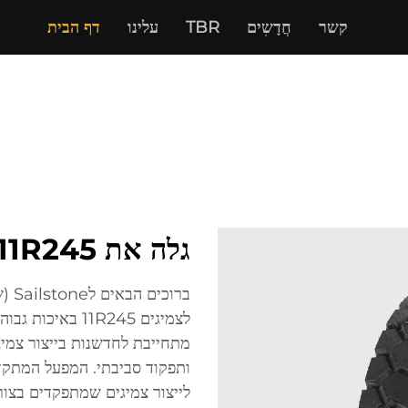
קשר
חֲדָשִים
TBR
עלינו
דף הבית
גלה את Sailstone Factory 11R245
ברוכ
מתחייבת לחדשנות בייצור צמיגי
ותפקוד סביבתי. המפעל המתק
לייצור צמיגים שמתפקדים בצור