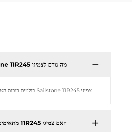
מה גורם לצמיגי Sailstone 11R245 להיות שונים מהשאר?
צמיגי Sailstone 11R245 בולטים בזכות הטכנולוגיה המתקדמת שבהם, קשיחותם ותהליכי הייצור החברתיים-סביבתיים, תוך איזון של ביצועים ודיוקיות.
האם צמיגי 11R245 מתאימים לכל תנאי מזג האוויר?