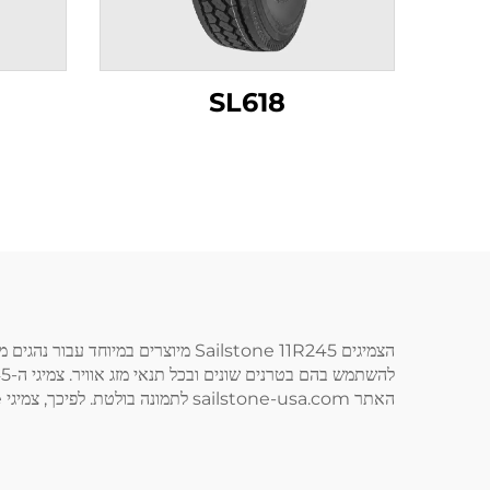
SL618
הצמיגים Sailstone 11R245 מיוצרים
האתר sailstone-usa.com לתמונה בולטת. לפיכך, צמיגי Sailstone הם פתרונות צמיגים מהימנים עבור נהגים ממגוון קליות.