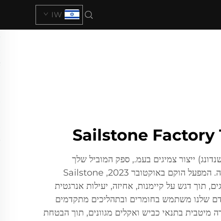
IW
ים הבאים לSailstone (שנדונג) ייצור צמיגים בעמ., ספק המוביל שלך
לצמיגים 11R245 באיכות גבוהה. המפעל הוקם באוקטובר 2023, Sailstone
ם, תוך דגש על קיימנות, אחיזה, יעילות אנרגטית
דם שלנו משתמש בחומרים ובתהליכים מתקדמים
ה מיטבית בתנאי כביש ואקלים מגוונים, תוך הבטחת