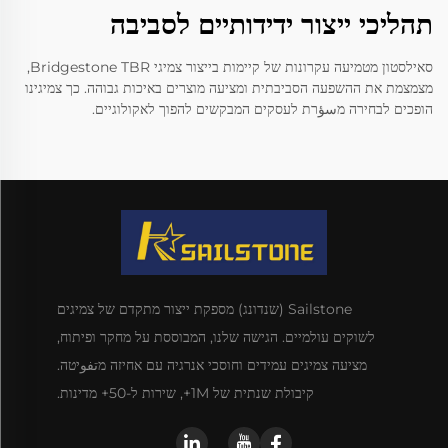
תהליכי ייצור ידידותיים לסביבה
סאילסטון מטמיעה עקרונות של קיימות בייצור צמיגי Bridgestone TBR,
מצמצמת את ההשפעה הסביבתית ומציעה מוצרים באיכות גבוהה. כך צמיגינו
הופכים לבחירה מسؤרת לעסקים המבקשים להפוך לאקולוגיים.
Sailstone (שנדונג) מספקת ייצור מתקדם של צמיגים
לשוקים עולמיים. הגישה שלנו, המבוססת על מחקר ופיתוח,
מציעה צמיגים עמידים וחוסכי אנרגיה עם אחיזה מتفوיטה.
קיבולת שנתית של 1M+, שירות ל-50+ מדינות.