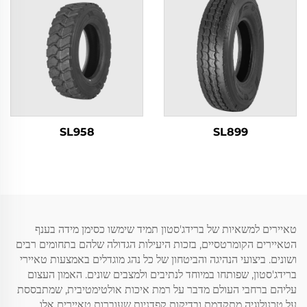
SL958
SL899
טאיירים למשאיות של ברידג'סטון תמיד שימשו כסימן מידה בענף
הטאיירים הקומרטסיים, בזכות היעילות הגדולה שלהם בתחומים רבים
ושונים. ביצועי הנהיגה והביטחון של כל נהג מוגדלים באמצעות טאיירי
ברידג'סטון, שפותחו במיוחד לנתיבים ולמצבים שונים. האמון העצום
עליהם ברחבי העולם מדבר על רמת איכות אולטימטיבית, שמתבססת
על טכנולוגיה מתקדמת ובדיקות קפדניות שעוברות טאיירים אלו.