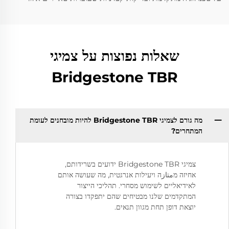
שאלות נפוצות על צמיגי
Bridgestone TBR
מה גורם לצמיגי Bridgestone TBR להיות מובחנים לעומת
המתחרים?
צמיגי Bridgestone TBR ידועים בשרידותם,
אחיזה מمتازה ויעילות אנרגטית, מה שעושה אותם
לאידיאליים לשימוש מסחרי. תהליכי הייצור
המתקדמים שלנו מבטיחים שהם יתפקדו בצורה
יוצאת דופן תחת מגוון תנאים.