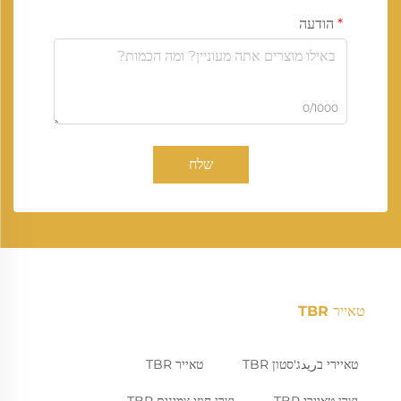
הודעה
0/1000
שלח
טאייר TBR
טאיירי בريدג'סטון TBR
טאייר TBR