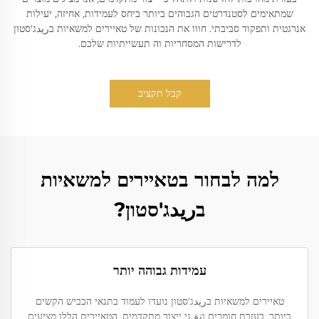
שמתאימים לסטנדרטים הגבוהים ביותר ביחס לעמידות, אחיזה, יעילות
אנרגטית ותפקוד סביבתי. חווו את הנכונות של טאיירים למשאיות בريدג'סטון
לדרישות המסחריות וה תעשייתיות שלכם.
קבל תקציב
למה לבחור בטאיירים למשאיות
בريدג'סטון?
עמידות גבוהה יותר
טאיירים למשאיות בريدג'סטון נועדו לעמוד בתנאי הכביש הקשים
ביותר. בעזרת חומרים וتقני ייצור מתקדמים, הטאיירים הללו מציעים