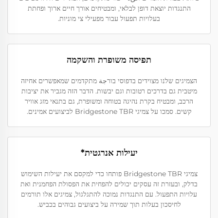
התנגדות יוצאת דופן לבלאי, ומבטיחים אורך חיים ארוך ופחתת
בעלויות תפעול עבור מפעילי צי מוניות.
תפיסה משופרת והשקמה
הצמיגים שלנו מצוידים בדפוסי בורجة מתקדמים שמאפשרים אחיזה
מיטבית גם בדרכים רטובות וגם יבשות. הדבר הזה מגביר את יציבות
הרכב, ומבטיח בקרת נהיגה בטוחה ומשופרת, גם בתנאי מזג אוויר
קשים. סמכו על צמיגי Bridgestone TBR לביצועים אמינים.
יעילות אנרגטית*
צמיגי Bridgestone TBR פותחו כדי למקסם את יעילות השימוש
בדלק, ובעזרת זה עסקים יכולים להפחית את הפסולת הפחמנית ואת
עלויות התפעול. עם התנגדות נמוכה להתגלגול, צמיגים אלו תורמים
לחיסכון בעלות תוך שמירה על ביצועים גבוהים בכביש.