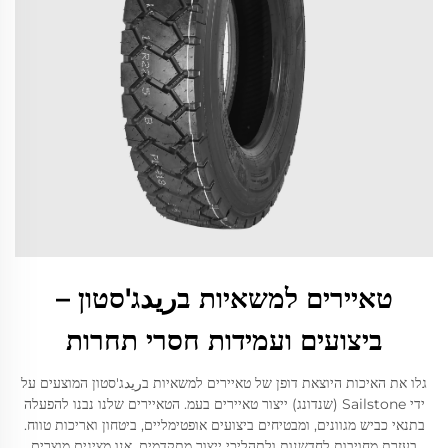
טאיירים למשאיות בريدג'סטון –
ביצועים ועמידות חסרי תחרות
גלו את האיכות היוצאת דופן של טאיירים למשאיות בريدג'סטון המוצעים על
ידי Sailstone (שנדונג) ייצור טאיירים בעמ. הטאיירים שלנו נבנו להפעלה
בתנאי כביש מגוונים, ומבטיחים ביצועים אופטימליים, ביטחון ואריכות טווח.
בעזרת מחויבות לחדשנות ולתהליכי ייצור מתקדמים, אנו מציגים מוצרים