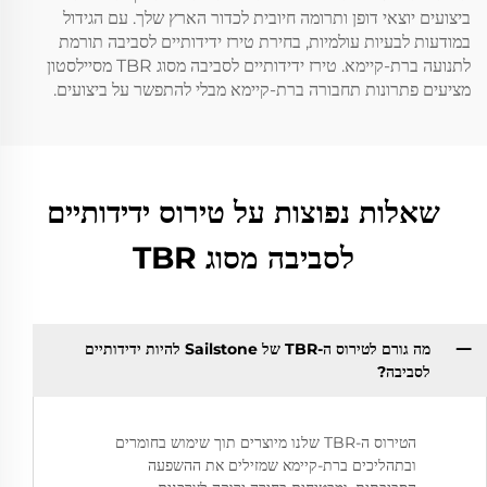
ביצועים יוצאי דופן ותרומה חיובית לכדור הארץ שלך. עם הגידול
במודעות לבעיות עולמיות, בחירת טירז ידידותיים לסביבה תורמת
לתנועה ברת-קיימא. טירז ידידותיים לסביבה מסוג TBR מסיילסטון
מציעים פתרונות תחבורה ברת-קיימא מבלי להתפשר על ביצועים.
שאלות נפוצות על טירוס ידידותיים
לסביבה מסוג TBR
מה גורם לטירוס ה-TBR של Sailstone להיות ידידותיים
לסביבה?
הטירוס ה-TBR שלנו מיוצרים תוך שימוש בחומרים
ובתהליכים ברת-קיימא שמזילים את ההשפעה