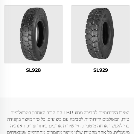
SL928
SL929
הטירז הידידותיים לסביבה מסוג TBR הם הדור האחרון בטכנולוגיית
טירז, המשלבים ידידותיות לסביבה עם ביצועים. כל טיר מיוצר בקפידה
כדי לאפשר אחיזה מיטבית, חיי שירות ארוכים ביותר וצריכת אנרגיה
מינימלית. כל אחד מהטירז שלנו מיוצר מחומרים מתקדמים שמבטיחים