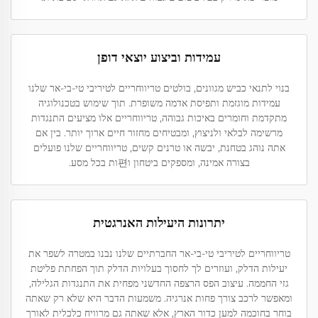
עמידות וביצוע יוצאי דופן
בנוי לתנאי כביש מגוונים, בולטים טריווחריים לטיריבי טי-בי-אר שלנו
עמידות מוגזמת ותפיסת אדמה משופרת. תוך שימוש בטכנולוגיה
מתקדמת וחומרים באיכות גבוהה, טריווחריים אלו מציעים התנגדות
מרשימה לבלאי ולניצוץ, ומבטיחים מחזור חיים ארוך יותר. בין אם
אתה נוהג בטחנת, יבשה או טרנים קשים, טריווחריים שלנו פועלים
בצורה אמינה, ומספקים ביטחון ו편ות בכל מסע.
יתרונות היעילות האנרגטית
טריווחריים לטיריבי טי-בי-אר החברתיים שלנו נבנו במטרה לשפר את
יעילות הדלק, ועוזרים לך לחסוך בעלויות הדלק תוך הפחתת פליטת
גזי החממה. עיצוב הפס הרצפה החדשני מפחית את התנגדות הגלילה,
ומאפשר לרכב צורך פחות אנרגיה. משמעות הדבר היא שלא רק שאתה
בוחר בחוכמה למען כדור הארץ, אלא שאתה גם מרוויח כלכלית לאורך