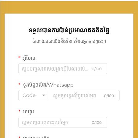
ទទួលបានការប៉ាន់ប្រមាណឥតគិតថ្លៃ
តំណាងរបស់យើងនឹងទំនាក់ទំនងអ្នកឆាប់ៗនេះ។
អ៊ីមែល
0/100
ទូរស័ព្ទចល័ត/Whatsapp
Code
0/100
ឈ្មោះ
0/100