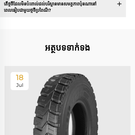
តើថ្មថីដែលមិនប៉ះពាល់ដល់បរិស្ថានមានសមត្ថភាពប៉ុនណានៅ
ពេលធៀបជាមួយថ្មថីប្រពៃណី?
អត្ថបទទាក់ទង
18
Jul