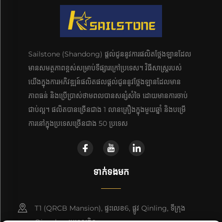
Sailstone (Shandong) ផ្តល់ជូននូវការផលិតថ្អែងឡានដែល
មានសមត្ថភាពខ្ពស់សម្រាប់ទីផ្សារក្រៅប្រទេស។ វិធីសាស្រ្តរបស់
យើងក្នុងការអភិវឌ្ឍន៍ផលិតផលផ្តល់ជូននូវថ្អែងឡានដែលមាន
ភាពធន់ និងប្រើប្រាស់ថាមពលបានសន្សំសំចៃ ដោយមានការចាប់
ជាប់ល្អ។ ផលិតបានច្រើនជាង 1 លានគ្រឿងក្នុងមួយឆ្នាំ និងបម្រើ
ការនៅក្នុងប្រទេសច្រើនជាង 50 ប្រទេស
ទាក់ទងមក
T1 (QRCB Mansion), ផ្ទះលេខ6, ផ្លូវ Qinling, ទីក្រុង