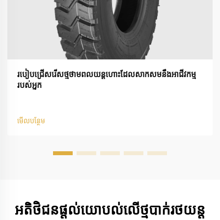
របៀបជ្រើសរើសថ្មថាមពលយន្តហោះដែលសាកសមនឹងអាជីវកម្ម
របស់អ្នក
មើលបន្ថែម
អតិថិជនផ្តល់យោបល់លើថ្មបាក់រថយន្ត