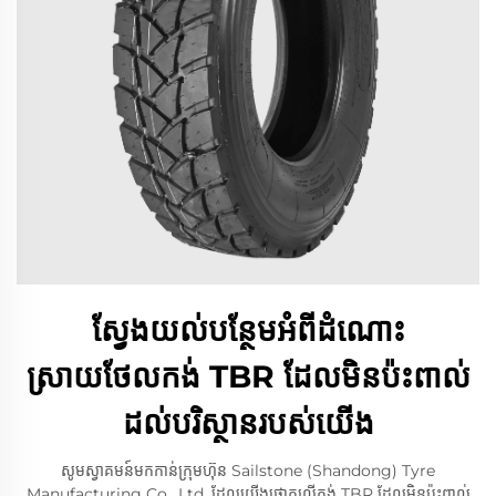
ស្វែងយល់បន្ថែមអំពីដំណោះ
ស្រាយថែលកង់ TBR ដែលមិនប៉ះពាល់
ដល់បរិស្ថានរបស់យើង
សូមស្វាគមន៍មកកាន់ក្រុមហ៊ុន Sailstone (Shandong) Tyre
Manufacturing Co., Ltd. ដែលយើងផ្តោតលើកង់ TBR ដែលមិនប៉ះពាល់