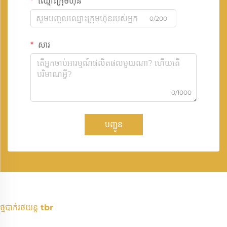
ឈ្មោះក្រុមហ៊ុន
0/200
សារ
0/1000
បញ្ជូន
ថ្មបាក់រថយន្ត tbr