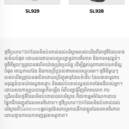
SL929
SL928
ថ្មថីប្រភេទTBRដែលមិនប៉ះពាល់ដល់បរិស្ថានរបស់យើងគឺជាថ្មថីដែលទាន់
សម័យបំផុត ដោយសារវាបានបញ្ចូលគ្នានូវភាពចីរភាព និងការអនុវត្តន៍។
ថ្មថីនីមួយៗត្រូវបានផលិតយ៉ាងប្រុងប្រយ័ត្ន ដើម្បីផ្តល់នូវការចាប់យកដ៏ល្អ
បំផុត អាយុកាលវែង និងការប្រើប្រាស់ថាមពលអប្បបរមា។ ថ្មថីនីមួយៗ
របស់យើងត្រូវបានផលិតដោយប្រើវត្ថុធាតុដែលទំនើប ដែលធានានូវការ
អនុវត្តន៍បានយ៉ាងល្អឥតខ្ចោះ និងផលប៉ះពាល់ល្អដល់ភពផែនដីរបស់អ្នក។
ដោយសារការព្រួយបារម្ភកើនឡើង អំពីបញ្ហាជុំវិញពិភពលោក ការ
ជ្រើសរើសថ្មថីដែលមិនប៉ះពាល់ដល់បរិស្ថាន គឺជាការរួមចំណែកដោយ
ផ្នែកដឹកជញ្ជូនដែលមានចីរភាព។ ថ្មថីប្រភេទTBRដែលមិនប៉ះពាល់ដល់
បរិស្ថានពីSailstoneផ្តល់នូវដំណោះស្រាយដឹកជញ្ជូនដែលមានចីរភាព
ដោយគ្មានការយកចេញនូវសមត្ថភាព។