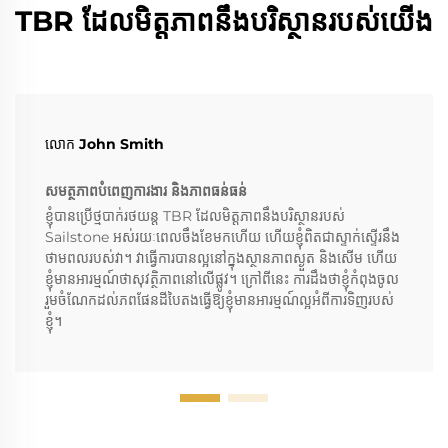
TBR ដែលមិត្តភាពនឹងបរិស្ថានរបស់យើង
លោក John Smith
សមត្ថភាព​បំពេញ​ការងារ​ និង​ភាព​ធន់​ធន់​
ខ្ញុំបានប្រើថ្មបាក់រថយន្ត TBR ដែលមិត្តភាពនឹងបរិស្ថានរបស់
Sailstone អស់រយៈពេលចឹងខែមកហើយ ហើយខ្ញុំពិតជាស្ទាក់ស្ទើរនឹង
ថាមពលរបស់វា។ វាធ្វើការបានល្អនៅក្នុងស្ថានភាពស្ងួត និងសើម ហើយ
ខ្ញុំមានអារម្មណ៍ថាសុវត្ថិភាពនៅលើផ្លូវ។ ក្រៅពីនេះ ការដឹងថាខ្ញុំកំពុងចូល
រួមចំណែកដល់ភពផែនដីបៃតងធ្វើឱ្យខ្ញុំមានអារម្មណ៍ល្អអំពីការទិញរបស់
ខ្ញុំ។