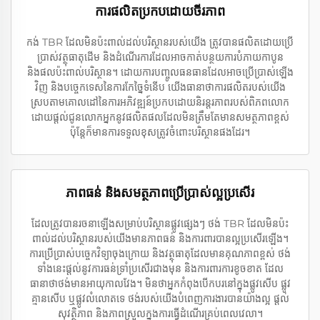
ការផលិតប្រកបដោយចីរភាព
កង់ TBR ដែលមិនប៉ះពាល់ដល់បរិស្ថានរបស់យើង ត្រូវបានផលិតដោយប្រើ
ប្រាស់វត្ថុធាតុដើម និងដំណើរការដែលអាចកាត់បន្ថយការបំភាយកាបូន
និងផលប៉ះពាល់បរិស្ថាន។ ដោយការបញ្ចូលធនធានដែលអាចប្រើប្រាស់ឡើង
វិញ និងបច្ចេកទេសនៃការកែច្នៃទំនើប យើងធានាថាការផលិតរបស់យើង
ស្របតាមគោលដៅនៃការអភិវឌ្ឍន៍ប្រកបដោយនិរន្តរភាពរបស់ពិភពលោក
ដោយផ្តល់ជូនលោកអ្នកនូវផលិតផលដែលមិនត្រឹមតែមានសមត្ថភាពខ្ពស់
ប៉ុន្តែក៏មានការទទួលខុសត្រូវចំពោះបរិស្ថានផងដែរ។
ភាពធន់ និងសមត្ថភាពប្រើប្រាស់ល្អប្រសើរ
ដែលត្រូវបានរចនាឡើងសម្រាប់បរិស្ថានផ្លូវផ្សេងៗ ថង់ TBR ដែលមិនប៉ះ
ពាល់ដល់បរិស្ថានរបស់យើងមានភាពធន់ និងការពារបានល្អប្រសើរឡើង។
ការប្រើប្រាស់បច្ចេកវិទ្យាចុងក្រោយ និងវត្ថុធាតុដែលមានគុណភាពខ្ពស់ ថង់
ទាំងនេះផ្តល់នូវការធន់ទ្រាំប្រសើរជាងមុន និងការពារការខូចខាត ដែល
ធានាថាថង់មានអាយុកាលវែង។ មិនថាអ្នកកំពុងបើកបរនៅក្នុងផ្លូវសើប ផ្លូវ
គ្មានសើប ឬផ្លូវលំលោតទេ ថង់របស់យើងបំពេញការងារបានយ៉ាងល្អ ផ្តល់
សុវត្ថិភាព និងភាពស្រួលក្នុងការធ្វើដំណើរគ្រប់ពេលវេលា។