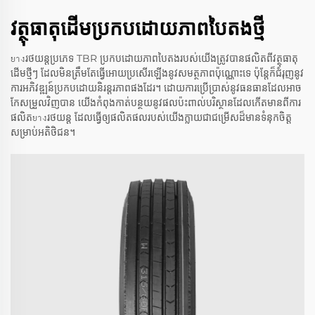
វត្ថុធាតុដើម​ប្រកប​ដោយ​ភាព​បៃតង​ថ្មី​
ยางរថយន្តប្រភេទ TBR ប្រកបដោយភាពបៃតងរបស់យើង​ត្រូវបានផលិត​ពី​វត្ថុធាតុ
ដើមថ្មីៗ ដែល​មិន​ត្រឹម​តែ​ធ្វើ​អោយ​ប្រសើរ​ឡើងនូវ​សមត្ថភាព​ប៉ុណ្ណោះ​ទេ​ ប៉ុន្តែក៏​ជំរុញ​នូវ​
ការអភិវឌ្ឍ​ន៍​ប្រកប​ដោយ​និរន្តរភាព​ផង​ដែរ។ ដោយ​ការ​ប្រើប្រាស់​នូវ​ធនធាន​ដែល​អាច​
កែ​សម្រួល​វិញ​បាន យើង​កំពុង​កាត់​បន្ថយ​នូវ​ផល​ប៉ះ​ពាល់​បរិស្ថាន​ដែល​កើត​មាន​ពី​ការ​
ផលិត​ยางរថយន្ត ដែល​ធ្វើ​ឲ្យ​ផលិតផល​របស់​យើង​ក្លាយ​ជា​ជម្រើស​ដ៏​មាន​ទំនុក​ចិត្ត​
សម្រាប់​អតិថិជន​។