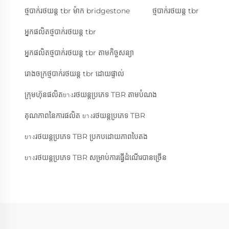
ថ្មបាក់រថយន្ត tbr ម៉ាក bridgestone
ថ្មបាក់រថយន្ត tbr
អ្នកផលិតថ្មបាក់រថយន្ត tbr
អ្នកផលិតថ្មបាក់រថយន្ត tbr តាមកិច្ចសន្យា
រោងចក្រថ្មបាក់រថយន្ត tbr ដោយផ្ទាល់
ក្រុមហ៊ុនផលិតยางរថយន្តប្រភេទ TBR តាមបំណង
គុណភាពនៃការផលិត ยางរថយន្តប្រភេទ TBR
ยางរថយន្តប្រភេទ TBR ប្រកបដោយភាពបៃតង
ยางរថយន្តប្រភេទ TBR សម្រាប់​ការធ្វើដំណើរ​បានច្រើន