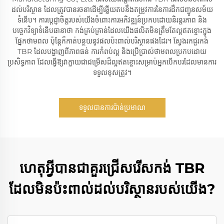
ដល់បរិស្ថាន ដែលត្រូវបានរចនាដើម្បីឆ្លើយតបនឹងតម្រូវការនៃការដឹកជញ្ជូនសម័យ
ទំនើប។ ការប្តេជ្ញាចិត្តរបស់យើងចំពោះការអភិវឌ្ឍន៍ប្រកបដោយនិរន្តរភាព និង
បច្ចេកវិទ្យាទំនើបធានាថា កង់គ្រប់គ្រាន់ដែលយើងផលិតមិនត្រឹមតែល្អឥតខ្ចោះក្នុង
ផ្នែកថាមពល ប៉ុន្តែក៏កាត់បន្ថយនូវផលប៉ះពាល់បរិស្ថានផងដែរ។ ស្វែងរកជួរកង់
TBR ដែលបង្ហាញពីភាពធន់ ការកំពប់ល្អ និងប្រើប្រាស់ថាមពលប្រកបដោយ
ប្រសិទ្ធភាព ដែលធ្វើឱ្យវាក្លាយជាជម្រើសដ៏ល្អឥតខ្ចោះសម្រាប់អ្នកបើកបរដែលមានការ
ទទួលខុសត្រូវ។
ទទួលបានការប៉ាន់ប្រមាណ
ហេតុអ្វីបានជាគួរជ្រើសរើសកង់ TBR
ដែលមិនប៉ះពាល់ដល់បរិស្ថានរបស់យើង?