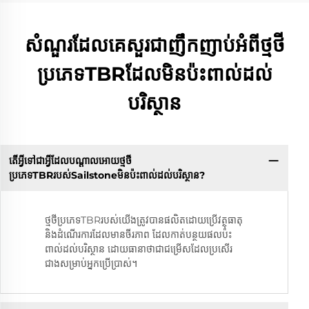
សំណួរដែលគេសួរជាញឹកញាប់អំពីថ្មថី
ប្រភេទTBRដែលមិនប៉ះពាល់ដល់
បរិស្ថាន
តើអ្វីទៅជាអ្វីដែលបណ្តាលអោយថ្មថី
ប្រភេទTBRរបស់Sailstoneមិនប៉ះពាល់ដល់បរិស្ថាន?
ថ្មថីប្រភេទTBRរបស់យើងត្រូវបានផលិតដោយប្រើវត្ថុធាតុ
និងដំណើរការដែលមានចីរភាព ដែលកាត់បន្ថយផលប៉ះ
ពាល់ដល់បរិស្ថាន ដោយធានាថាជាជម្រើសដែលប្រសើរ
ជាងសម្រាប់អ្នកប្រើប្រាស់។