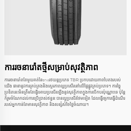
ការរចនារ៉ោត​ថ្មី​សម្រាប់​សុវត្ថិភាព
ការរចនារ៉ោត​តែមួយ​គត់​នៃ​ยางរថយន្តប្រភេទ TBR ប្រកបដោយភាពបៃតងរបស់
យើង ធានានូវ​ការ​គ្រប់​គ្រង​និង​ស្ថេរភាព​ល្អ​ប្រសើរ​នៅ​លើ​ផ្ទៃផ្លូវ​គ្រប់​ប្រភេទ។ ការច្នៃ
ប្រឌិត​នេះ​មិន​ត្រឹម​តែ​ធ្វើ​អោយ​ប្រសើរ​ឡើងនូវ​សុវត្ថិភាព​ក្នុង​ការ​បើក​បរ​ប៉ុណ្ណោះ​ទេ ប៉ុន្តែ
ក៏​រួម​ចំណែក​ដល់​ការ​ប្រើប្រាស់​ឥន្ធនៈ​បាន​ល្អ​ប្រសើរ​ថែម​ទៀត ដែល​ធ្វើ​ឲ្យ​ការធ្វើដំណើរ​
របស់​អ្នក​កាន់​តែ​មាន​សុវត្ថិភាព និង​សន្សំ​សំចៃ​ថ្លៃ​ចំណាយ​។