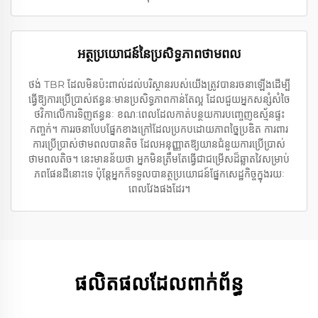
អត្ថប្រយោជន៍នៃប្រសិទ្ធភាពថាមពល
ថង់ TBR ដែលមិនប៉ះពាល់ដល់បរិស្ថានរបស់យើងត្រូវបានរចនាឡើងដើម្បី
ធ្វើឱ្យការប្រើប្រាស់ឥន្ធនៈមានប្រសិទ្ធភាពកាន់តែល្អ ដែលជួយអ្នកសន្សំសំចៃ
ថវិកាលើការទិញឥន្ធនៈ ខណៈពេលដែលកាត់បន្ថយការបញ្ចេញឧស្ម័នផ្ទះ
កញ្ចក់។ ការរចនាបែបផ្នែកខាងក្រៅដែលប្រកបដោយភាពច្នៃប្រឌិត ការពារ
ការប្រើប្រាស់ថាមពលបានតិច ដែលអនុញ្ញាតឱ្យយានជំនួយការប្រើប្រាស់
ថាមពលតិច។ នេះមានន័យថា អ្នកមិនត្រឹមតែធ្វើជាជម្រើសដ៏ឆ្លាតវៃសម្រាប់
ភពផែនដីនោះទេ ប៉ុន្តែអ្នកក៏ទទួលបានត្ថប្រយោជន៍ផ្នែកសេដ្ឋកិច្ចក្នុងរយៈ
ពេលវែងផងដែរ។
ផលិតផលដែលពាក់ព័ន្ធ