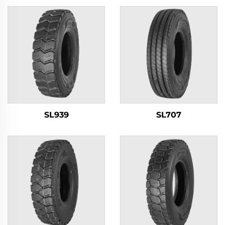
SL939
SL707