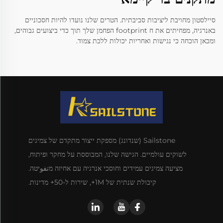
סיילסטון מחויבת ליציבות סביבתית. הטרים שלנו נועדו להיות חסכוניים
באנרגיה, מפחיתים את ח footprint הפחמן שלך תוך כדי ביצועים גבוהים,
ומכאן הוכחה כי נגישות ואחריות יכולות ללכת צמוד.
Sailstone (שנדונג) מספקת ייצור מתקדם של צמיגים
לשוקים עולמיים. הגישה שלנו, המבוססת על מחקר ופיתוח,
מציעה צמיגים עמידים וחוסכי אנרגיה עם אחיזה מتفوיטה.
קיבולת שנתית של 1M+, שירות ל-50+ מדינות.