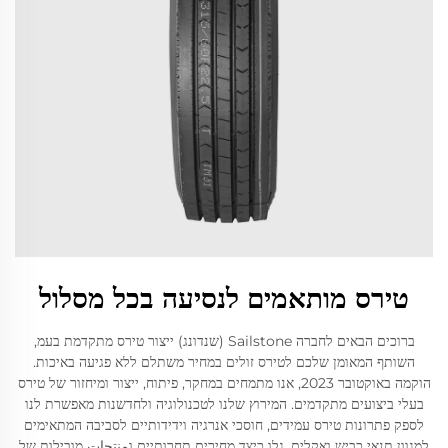
טירס מותאמים לנסיעה בכל מסלול
ברוכים הבאים לחברה Sailstone (שנדונג) ייצור טירס מתקדמת בעמ,
השותף המאומן שלכם לטירס זולים במחיר משתלם ללא פגיעה באיכות.
הוקמה באוקטובר 2023, אנו מתמחים במחקר, פיתוח, ייצור ומיחזור של טירס
בעלי ביצועים מתקדמים. המירוץ שלנו לטכנולוגיה ולחדשנות מאפשרת לנו
לספק פתרונות טירס עמידים, חוסכי אנרגיה וידידותיים לסביבה המתאימים
למגוון תנאי כביש ואקלים. גלו כיצד מחירים תחרותיים וمنتجات מובילות של