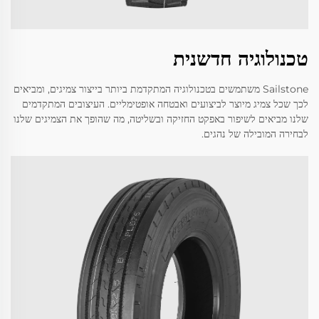
טכנולוגיה חדשנית
Sailstone משתמשים בטכנולוגיה המתקדמת ביותר בייצור צמיגים, ומביאים
לכך שכל צמיג מיוצר לביצועים ואבטחה אופטימליים. העיצובים המתקדמים
שלנו מביאים לשיפור באפקט החזיקה ובשליטה, מה שהופך את הצמיגים שלנו
לבחירה המובילה של נהגים.