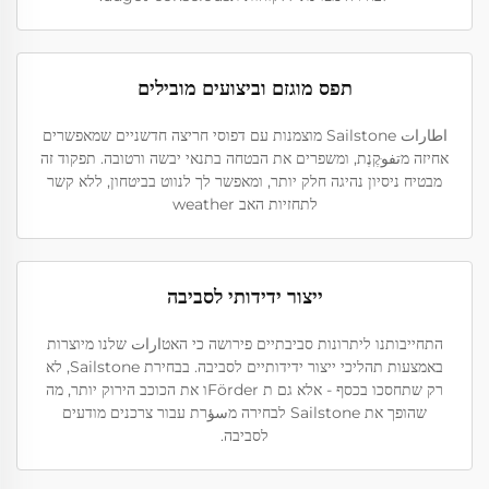
תפס מוגזם וביצועים מובילים
اطارات Sailstone מוצמנות עם דפוסי חריצה חדשניים שמאפשרים
אחיזה מتفوּקֶנֶת, ומשפרים את הבטחה בתנאי יבשה ורטובה. תפקוד זה
מבטיח ניסיון נהיגה חלק יותר, ומאפשר לך לנווט בביטחון, ללא קשר
לתחזיות האב weather
ייצור ידידותי לסביבה
התחייבותנו ליתרונות סביבתיים פירושה כי האטارات שלנו מיוצרות
באמצעות תהליכי ייצור ידידותיים לסביבה. בבחירת Sailstone, לא
רק שתחסכו בכסף - אלא גם ת Förderו את הכוכב הירוק יותר, מה
שהופך את Sailstone לבחירה מسؤרת עבור צרכנים מודעים
לסביבה.