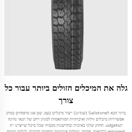
גלה את המיכלים הזולים ביותר עבור כל
צורך
ברוך הבא לSailstone (שנדונג) ייצור מיכלים בעמ, שם אנו מתמחים במתן
אפשרויות מיכלים זולות ואיכותיות המותאמות למגוון רחב של תנאי נהיגה
תudgets. החזק שלנו באיכות ובחדשנות מבטיח שכל מיכל שייצרנו ית
eminent בבריאות, אחיזה, יעילות אנרגטית ותפקוד סביבתי. לגלוש בטווח